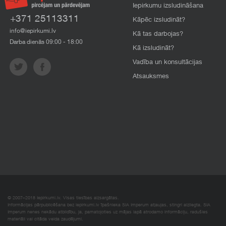
Iepirkumu izsludināšana
+371 25113311
Kāpēc izsludināt?
info@iepirkumi.lv
Kā tas darbojas?
Darba dienās 09:00 - 18:00
Kā izsludināt?
Vadība un konsultācijas
Atsauksmes
© 2007–2018 Iepirkumi.lv. Visas tiesības aizsargātas.
Informācijas pārpublicēšana bez iepirkumi.lv īpašnieka SIA Imperum atļaujas, stingri aizliegta. SIA
Imperum nenes nekādu atbildību, ja, pamatojoties uz mājas lapā atrodamo informāciju, radušies
materiāli vai citāda veida zaudējumi.