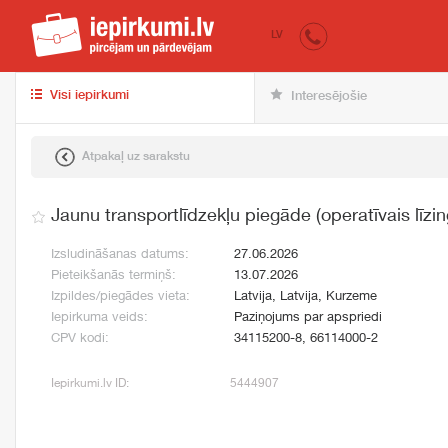
iepirkumi.lv
pir
LV
Visi iepirkumi
Interesējošie
Atpakaļ uz sarakstu
Jaunu transportlīdzekļu piegāde (operatīvais līzin
Izsludināšanas datums:
27.06.2026
Pieteikšanās termiņš:
13.07.2026
Izpildes/piegādes vieta:
Latvija, Latvija, Kurzeme
Iepirkuma veids:
Paziņojums par apspriedi
CPV kodi:
34115200-8, 66114000-2
Iepirkumi.lv ID:
5444907