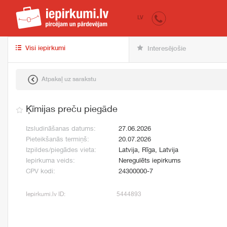
iepirkumi.lv
pir
LV
Visi iepirkumi
Interesējošie
Atpakaļ uz sarakstu
Ķīmijas preču piegāde
Izsludināšanas datums:
27.06.2026
Pieteikšanās termiņš:
20.07.2026
Izpildes/piegādes vieta:
Latvija, Rīga, Latvija
Iepirkuma veids:
Neregulēts iepirkums
CPV kodi:
24300000-7
Iepirkumi.lv ID:
5444893