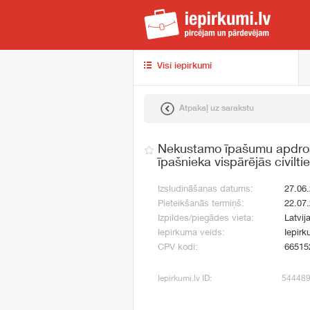
iep
Visi iepirkumi
Atpakaļ uz sarakstu
Nekustamo īpašumu apdroši
īpašnieka vispārējās civilt
Izsludināšanas datums:
27.06
Pieteikšanās termiņš:
22.07
Izpildes/piegādes vieta:
Latvij
Iepirkuma veids:
Iepirk
CPV kodi:
66515
Iepirkumi.lv ID:
54448