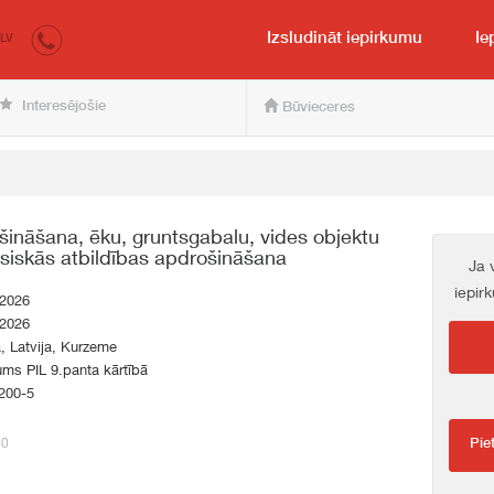
irkumi.lv
pircējam un pārdevējam
Izsludināt iepirkumu
Ie
LV
Interesējošie
Būvieceres
nāšana, ēku, gruntsgabalu, vides objektu
iesiskās atbildības apdrošināšana
Ja 
iepir
.2026
.2026
a, Latvija, Kurzeme
ums PIL 9.panta kārtībā
200-5
90
Pie