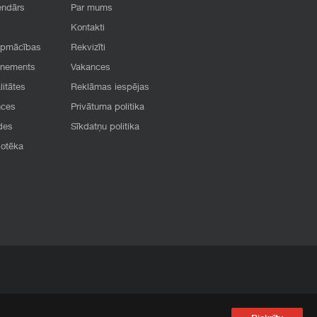
endārs
Par mums
Kontakti
apmācības
Rekvizīti
onements
Vakances
litātes
Reklāmas iespējas
nces
Privātuma politika
des
Sīkdatņu politika
iotēka