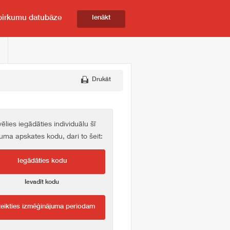
pirkumu datubāze
Ienākt
Drukāt
vēlies iegādāties individuālu šī
kuma apskates kodu, dari to šeit:
Iegādāties kodu
Ievadīt kodu
teikties izmēģinājuma periodam