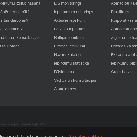
epirkumu izsludināšana
EIS monitorings
Apmācību kal
āpēc izsludināt?
Iepirkumu monitorings
Praktikumi
ā tas darbojas?
Aktuālie iepirkumi
Korporatīvās 
ā izsludināt?
Latvijas iepirkumi
Apmācību ab
adība un konsultācijas
Baltijas iepirkumi
Ziņas un aktua
tsauksmes
Eiropas iepirkumi
Nozares vaka
Nozaru katalogs
Ekspertu atbil
Iepirkumu statistika
Iepirkumu bibl
Būvieceres
Gada balva
Vadība un konsultācijas
Atsauksmes
rum atļaujas, stingri aizliegta. SIA
apā atrodamo informāciju, radušies