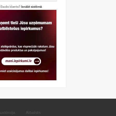
Esošs klients?
Ienākt sistēmā
kadēmija
Atbalsts