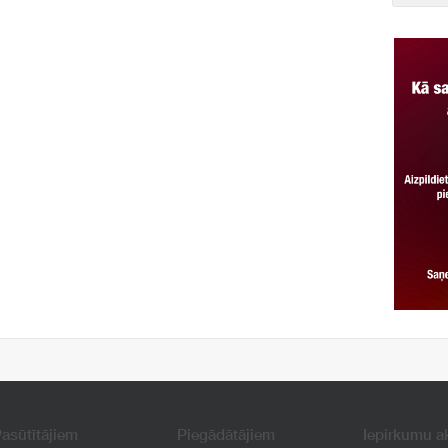
asūtītājiem
Piegādātājiem
Iepirkumu a