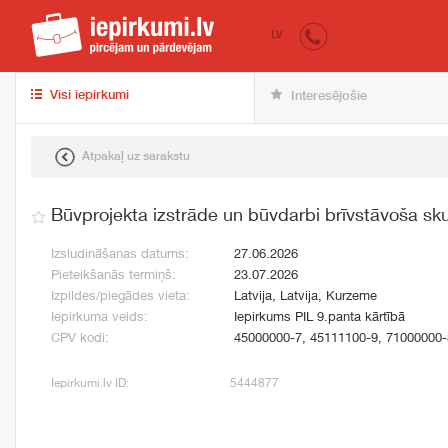
iepirkumi.lv
pir
LV
Visi iepirkumi
Interesējošie
Atpakaļ uz sarakstu
Būvprojekta izstrāde un būvdarbi brīvstāvoša sk
Izsludināšanas datums:
27.06.2026
Pieteikšanās termiņš:
23.07.2026
Izpildes/piegādes vieta:
Latvija, Latvija, Kurzeme
Iepirkuma veids:
Iepirkums PIL 9.panta kārtībā
CPV kodi:
45000000-7, 45111100-9, 71000000-
Iepirkumi.lv ID:
5444877