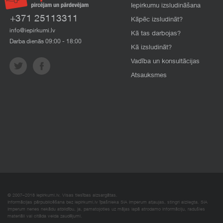
Iepirkumu izsludināšana
+371 25113311
Kāpēc izsludināt?
info@iepirkumi.lv
Kā tas darbojas?
Darba dienās 09:00 - 18:00
Kā izsludināt?
Vadība un konsultācijas
Atsauksmes
© 2007–2018 Iepirkumi.lv. Visas tiesības aizsargātas.
Informācijas pārpublicēšana bez iepirkumi.lv īpašnieka SIA Imperum atļaujas, stingri aizliegta. SIA
Imperum nenes nekādu atbildību, ja, pamatojoties uz mājas lapā atrodamo informāciju, radušies
materiāli vai citāda veida zaudējumi.