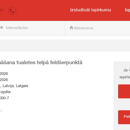
irkumi.lv
pircējam un pārdevējam
Izsludināt iepirkumu
Ie
LV
Interesējošie
Būvieceres
āšana tualetes telpā feldšerpunktā
Ja 
.2026
iepir
.2026
a, Latvija, Latgale
 izpēte
000-7
21
Pie