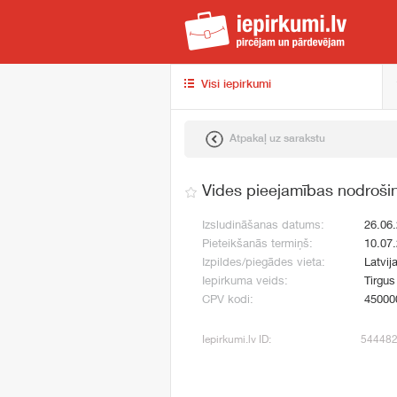
iep
Visi iepirkumi
Atpakaļ uz sarakstu
Vides pieejamības nodrošin
Izsludināšanas datums:
26.06
Pieteikšanās termiņš:
10.07
Izpildes/piegādes vieta:
Latvij
Iepirkuma veids:
Tirgus
CPV kodi:
45000
Iepirkumi.lv ID:
54448