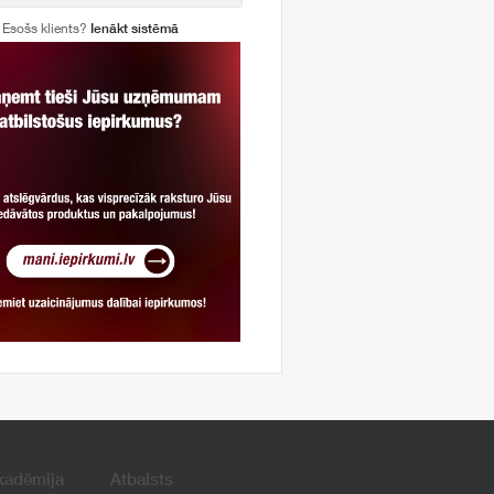
Esošs klients?
Ienākt sistēmā
kadēmija
Atbalsts