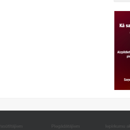
asūtītājiem
Piegādātājiem
Iepirkumu a