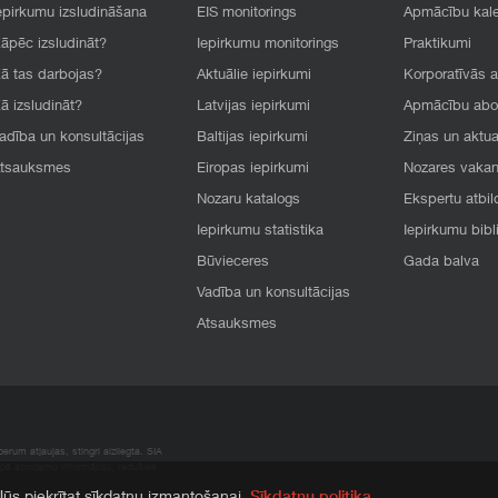
epirkumu izsludināšana
EIS monitorings
Apmācību kal
āpēc izsludināt?
Iepirkumu monitorings
Praktikumi
ā tas darbojas?
Aktuālie iepirkumi
Korporatīvās 
ā izsludināt?
Latvijas iepirkumi
Apmācību ab
adība un konsultācijas
Baltijas iepirkumi
Ziņas un aktua
tsauksmes
Eiropas iepirkumi
Nozares vaka
Nozaru katalogs
Ekspertu atbil
Iepirkumu statistika
Iepirkumu bibl
Būvieceres
Gada balva
Vadība un konsultācijas
Atsauksmes
rum atļaujas, stingri aizliegta. SIA
apā atrodamo informāciju, radušies