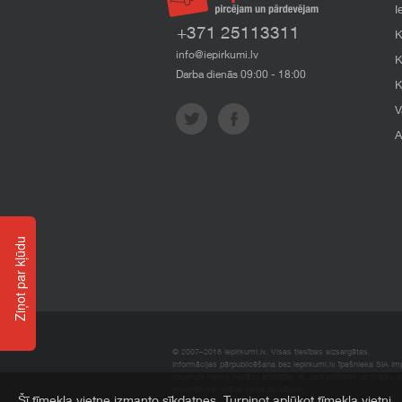
I
+371 25113311
K
info@iepirkumi.lv
K
Darba dienās 09:00 - 18:00
K
V
A
Ziņot par kļūdu
© 2007–2018 Iepirkumi.lv. Visas tiesības aizsargātas.
Informācijas pārpublicēšana bez iepirkumi.lv īpašnieka SIA Impe
Imperum nenes nekādu atbildību, ja, pamatojoties uz mājas l
materiāli vai citāda veida zaudējumi.