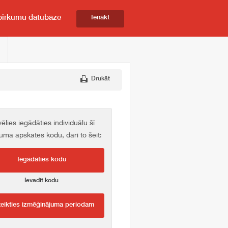
pirkumu datubāze
Ienākt
Drukāt
vēlies iegādāties individuālu šī
kuma apskates kodu, dari to šeit:
Iegādāties kodu
Ievadīt kodu
teikties izmēģinājuma periodam