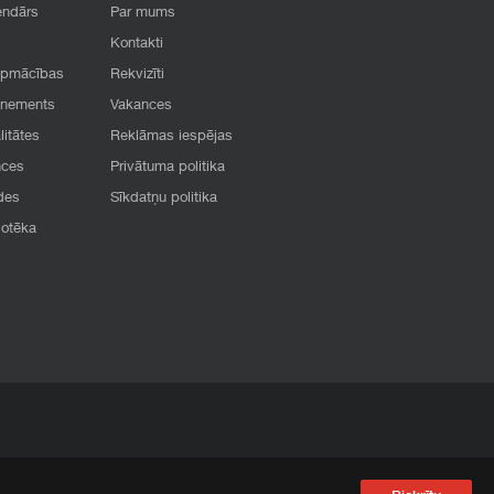
endārs
Par mums
Kontakti
apmācības
Rekvizīti
onements
Vakances
litātes
Reklāmas iespējas
nces
Privātuma politika
des
Sīkdatņu politika
iotēka