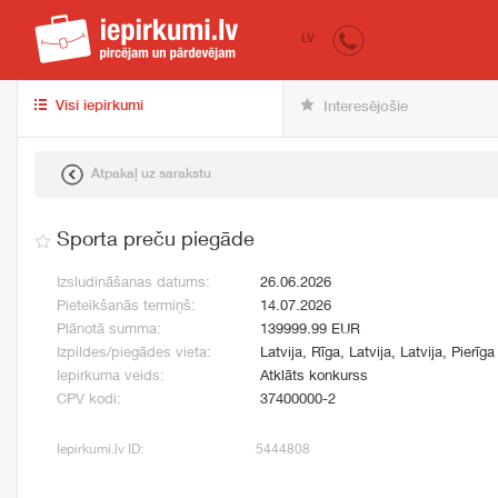
iepirkumi.lv
pir
LV
Visi iepirkumi
Interesējošie
Atpakaļ uz sarakstu
Sporta preču piegāde
Izsludināšanas datums:
26.06.2026
Pieteikšanās termiņš:
14.07.2026
Plānotā summa:
139999.99 EUR
Izpildes/piegādes vieta:
Latvija, Rīga, Latvija, Latvija, Pierīga
Iepirkuma veids:
Atklāts konkurss
CPV kodi:
37400000-2
Iepirkumi.lv ID:
5444808