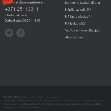
Iepirkumu izsludināšana
+371 25113311
Kāpēc izsludināt?
info@iepirkumi.lv
Kā tas darbojas?
Darba dienās 09:00 - 18:00
Kā izsludināt?
Vadība un konsultācijas
Atsauksmes
© 2007–2018 Iepirkumi.lv. Visas tiesības aizsargātas.
Informācijas pārpublicēšana bez iepirkumi.lv īpašnieka SIA Imperum atļaujas, stingri aizliegta. SIA
Imperum nenes nekādu atbildību, ja, pamatojoties uz mājas lapā atrodamo informāciju, radušies
materiāli vai citāda veida zaudējumi.