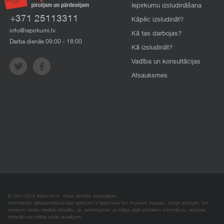
Iepirkumu izsludināšana
+371 25113311
Kāpēc izsludināt?
info@iepirkumi.lv
Kā tas darbojas?
Darba dienās 09:00 - 18:00
Kā izsludināt?
Vadība un konsultācijas
Atsauksmes
© 2007–2018 Iepirkumi.lv. Visas tiesības aizsargātas.
Informācijas pārpublicēšana bez iepirkumi.lv īpašnieka SIA Imperum atļaujas, stingri aizliegta. SIA
Imperum nenes nekādu atbildību, ja, pamatojoties uz mājas lapā atrodamo informāciju, radušies
materiāli vai citāda veida zaudējumi.