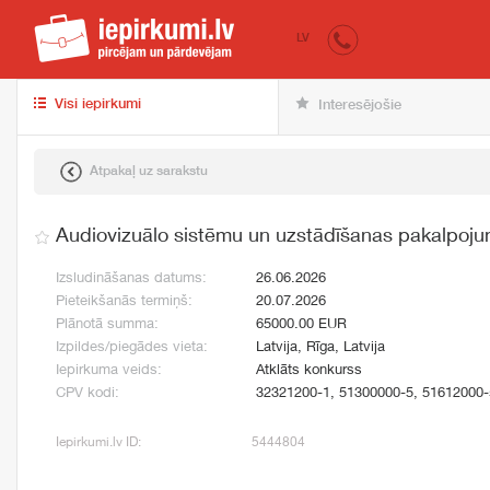
iepirkumi.lv
pir
LV
Visi iepirkumi
Interesējošie
Atpakaļ uz sarakstu
Audiovizuālo sistēmu un uzstādīšanas pakalpoj
Izsludināšanas datums:
26.06.2026
Pieteikšanās termiņš:
20.07.2026
Plānotā summa:
65000.00 EUR
Izpildes/piegādes vieta:
Latvija, Rīga, Latvija
Iepirkuma veids:
Atklāts konkurss
CPV kodi:
32321200-1, 51300000-5, 51612000-
Iepirkumi.lv ID:
5444804