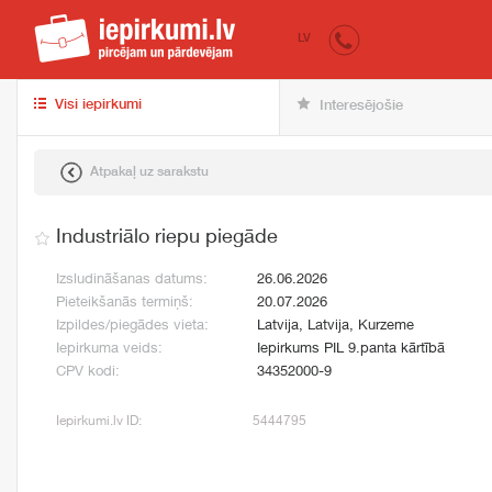
iepirkumi.lv
pir
LV
Visi iepirkumi
Interesējošie
Atpakaļ uz sarakstu
Industriālo riepu piegāde
Izsludināšanas datums:
26.06.2026
Pieteikšanās termiņš:
20.07.2026
Izpildes/piegādes vieta:
Latvija, Latvija, Kurzeme
Iepirkuma veids:
Iepirkums PIL 9.panta kārtībā
CPV kodi:
34352000-9
Iepirkumi.lv ID:
5444795