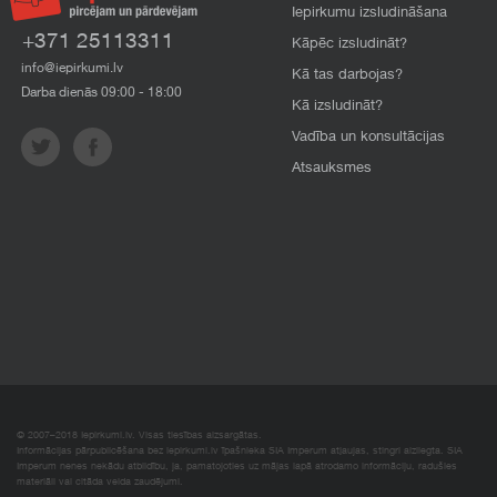
Iepirkumu izsludināšana
+371 25113311
Kāpēc izsludināt?
info@iepirkumi.lv
Kā tas darbojas?
Darba dienās 09:00 - 18:00
Kā izsludināt?
Vadība un konsultācijas
Atsauksmes
© 2007–2018 Iepirkumi.lv. Visas tiesības aizsargātas.
Informācijas pārpublicēšana bez iepirkumi.lv īpašnieka SIA Imperum atļaujas, stingri aizliegta. SIA
Imperum nenes nekādu atbildību, ja, pamatojoties uz mājas lapā atrodamo informāciju, radušies
materiāli vai citāda veida zaudējumi.