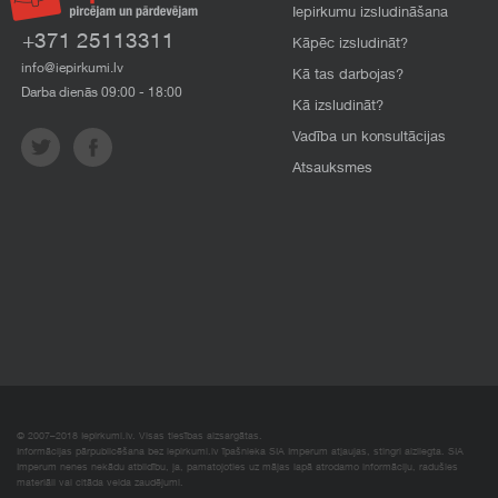
Iepirkumu izsludināšana
+371 25113311
Kāpēc izsludināt?
info@iepirkumi.lv
Kā tas darbojas?
Darba dienās 09:00 - 18:00
Kā izsludināt?
Vadība un konsultācijas
Atsauksmes
© 2007–2018 Iepirkumi.lv. Visas tiesības aizsargātas.
Informācijas pārpublicēšana bez iepirkumi.lv īpašnieka SIA Imperum atļaujas, stingri aizliegta. SIA
Imperum nenes nekādu atbildību, ja, pamatojoties uz mājas lapā atrodamo informāciju, radušies
materiāli vai citāda veida zaudējumi.