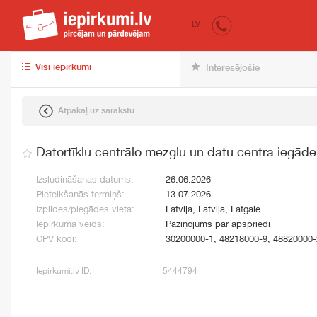
iepirkumi.lv
pir
LV
Visi iepirkumi
Interesējošie
Atpakaļ uz sarakstu
Datortīklu centrālo mezglu un datu centra iegāde
Izsludināšanas datums:
26.06.2026
Pieteikšanās termiņš:
13.07.2026
Izpildes/piegādes vieta:
Latvija, Latvija, Latgale
Iepirkuma veids:
Paziņojums par apspriedi
CPV kodi:
30200000-1, 48218000-9, 48820000-
Iepirkumi.lv ID:
5444794