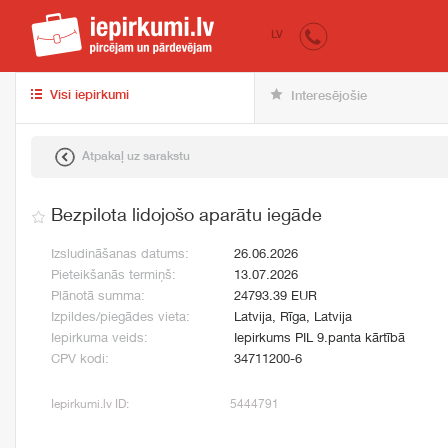
iepirkumi.lv
pir
LV
Visi iepirkumi
Interesējošie
Atpakaļ uz sarakstu
Bezpilota lidojošo aparātu iegāde
Izsludināšanas datums:
26.06.2026
Pieteikšanās termiņš:
13.07.2026
Plānotā summa:
24793.39 EUR
Izpildes/piegādes vieta:
Latvija, Rīga, Latvija
Iepirkuma veids:
Iepirkums PIL 9.panta kārtībā
CPV kodi:
34711200-6
Iepirkumi.lv ID:
5444791