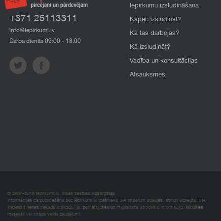
Iepirkumu izsludināšana
+371 25113311
Kāpēc izsludināt?
info@iepirkumi.lv
Kā tas darbojas?
Darba dienās 09:00 - 18:00
Kā izsludināt?
Vadība un konsultācijas
Atsauksmes
© 2007–2018 Iepirkumi.lv. Visas tiesības aizsargātas.
Informācijas pārpublicēšana bez iepirkumi.lv īpašnieka SIA Imperum atļaujas, stingri aizliegta. SIA
Imperum nenes nekādu atbildību, ja, pamatojoties uz mājas lapā atrodamo informāciju, radušies
materiāli vai citāda veida zaudējumi.