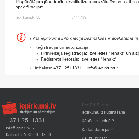
Piegādātājam jānodrošina kvalitatīva apdrukāta līmlente atbilst
specifikācijām.
Iepirkumi.lv ID:
5444789
Pilna iepirkuma informācija bezmaksas ir apskatāma reģi
Reģistrācija un autorizācija:
Pirmreizēja reģistrācija:
Izvēlieties "Ienākt" un aizp
Reģistrēts lietotājs:
Izvēlieties "Ienākt"
Atbalsts:
+371 25113311
;
info@iepirkumi.lv
Pasūtītājiem
Iepirkumu izsludināšana
+371 25113311
Kāpēc izsludināt?
info@iepirkumi.lv
Kā tas darbojas?
Darba dienās 09:00 - 18:00
Kā izsludināt?