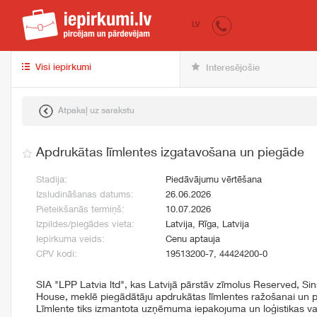
iepirkumi.lv
pir
LV
Visi iepirkumi
Interesējošie
Atpakaļ uz sarakstu
Apdrukātas līmlentes izgatavošana un piegāde
Stadija:
Piedāvājumu vērtēšana
Izsludināšanas datums:
26.06.2026
Pieteikšanās termiņš:
10.07.2026
Izpildes/piegādes vieta:
Latvija, Rīga, Latvija
Iepirkuma veids:
Cenu aptauja
CPV kodi:
19513200-7, 44424200-0
SIA "LPP Latvia ltd", kas Latvijā pārstāv zīmolus Reserved, Si
House, meklē piegādātāju apdrukātas līmlentes ražošanai un p
Līmlente tiks izmantota uzņēmuma iepakojuma un loģistikas v