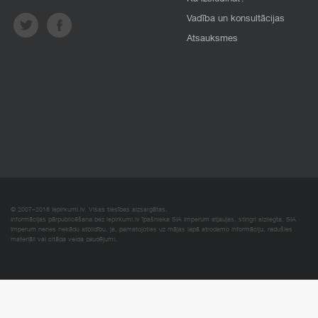
Vadība un konsultācijas
Atsauksmes
© 2007–2018 Iepirkumi.lv. Visas tiesības aizsargātas.
Informācijas pārpublicēšana bez iepirkumi.lv īpašnieka SIA Imperum atļaujas, stingri aizliegta. SIA
Imperum nenes nekādu atbildību, ja, pamatojoties uz mājas lapā atrodamo informāciju, radušies
materiāli vai citāda veida zaudējumi.