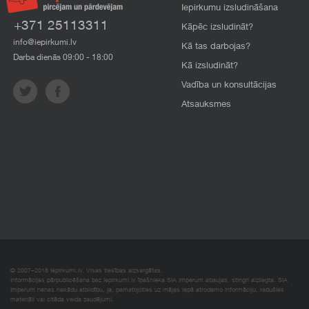
Iepirkumu izsludināšana
+371 25113311
Kāpēc izsludināt?
info@iepirkumi.lv
Kā tas darbojas?
Darba dienās 09:00 - 18:00
Kā izsludināt?
Vadība un konsultācijas
Atsauksmes
© 2007–2018 Iepirkumi.lv. Visas tiesības aizsargātas.
Informācijas pārpublicēšana bez iepirkumi.lv īpašnieka SIA Imperum atļaujas, stingri aizliegta. SIA
Imperum nenes nekādu atbildību, ja, pamatojoties uz mājas lapā atrodamo informāciju, radušies
materiāli vai citāda veida zaudējumi.