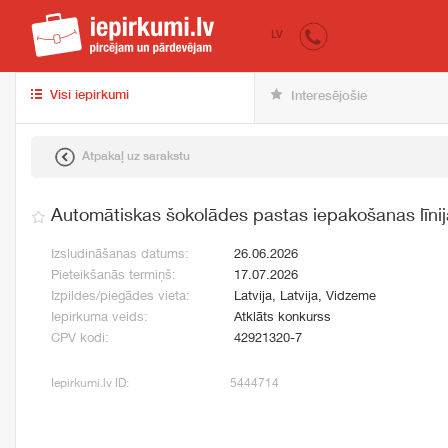
iepirkumi.lv
pir
LV
Visi iepirkumi
Interesējošie
Atpakaļ uz sarakstu
Automātiskas šokolādes pastas iepakošanas līni
Izsludināšanas datums:
26.06.2026
Pieteikšanās termiņš:
17.07.2026
Izpildes/piegādes vieta:
Latvija, Latvija, Vidzeme
Iepirkuma veids:
Atklāts konkurss
CPV kodi:
42921320-7
Iepirkumi.lv ID:
5444714