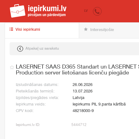
iepirkumi.lv
pir
LV
Visi iepirkumi
Interesējošie
Atpakaļ uz sarakstu
LASERNET SAAS D365 Standart un LASERNET
Production server lietošanas licenču piegāde
Izsludināšanas datums:
26.06.2026
Pieteikšanās termiņš:
13.07.2026
Izpildes/piegādes vieta:
Latvija
Iepirkuma veids:
Iepirkums PIL 9.panta kārtībā
CPV kodi:
48218000-9
Iepirkumi.lv ID:
5444712