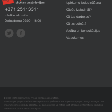
Iepirkumu izsludināšana
+371 25113311
Kāpēc izsludināt?
info@iepirkumi.lv
Kā tas darbojas?
Darba dienās 09:00 - 18:00
Kā izsludināt?
Vadība un konsultācijas
Atsauksmes
© 2007–2018 Iepirkumi.lv. Visas tiesības aizsargātas.
Informācijas pārpublicēšana bez iepirkumi.lv īpašnieka SIA Imperum atļaujas, stingri aizliegta. SIA
Imperum nenes nekādu atbildību, ja, pamatojoties uz mājas lapā atrodamo informāciju, radušies
materiāli vai citāda veida zaudējumi.