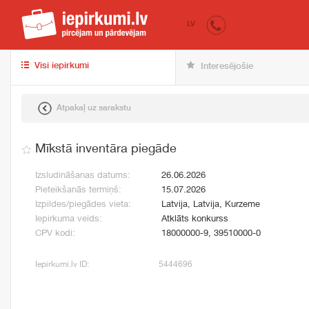
iepirkumi.lv
pir
LV
Visi iepirkumi
Interesējošie
Atpakaļ uz sarakstu
Mīkstā inventāra piegāde
Izsludināšanas datums:
26.06.2026
Pieteikšanās termiņš:
15.07.2026
Izpildes/piegādes vieta:
Latvija, Latvija, Kurzeme
Iepirkuma veids:
Atklāts konkurss
CPV kodi:
18000000-9, 39510000-0
Iepirkumi.lv ID:
5444696