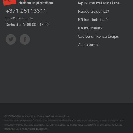
Iepirkumu izsludināšana
+371 25113311
Kāpēc izsludināt?
info@iepirkumi.lv
Kā tas darbojas?
Darba dienās 09:00 - 18:00
Kā izsludināt?
Vadība un konsultācijas
Atsauksmes
© 2007–2018 Iepirkumi.lv. Visas tiesības aizsargātas.
Informācijas pārpublicēšana bez iepirkumi.lv īpašnieka SIA Imperum atļaujas, stingri aizliegta. SIA
Imperum nenes nekādu atbildību, ja, pamatojoties uz mājas lapā atrodamo informāciju, radušies
materiāli vai citāda veida zaudējumi.