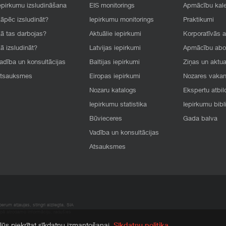
epirkumu izsludināšana
EIS monitorings
Apmācību kal
āpēc izsludināt?
Iepirkumu monitorings
Praktikumi
ā tas darbojas?
Aktuālie iepirkumi
Korporatīvās 
ā izsludināt?
Latvijas iepirkumi
Apmācību ab
adība un konsultācijas
Baltijas iepirkumi
Ziņas un aktua
tsauksmes
Eiropas iepirkumi
Nozares vaka
Nozaru katalogs
Ekspertu atbil
Iepirkumu statistika
Iepirkumu bibl
Būvieceres
Gada balva
Vadība un konsultācijas
Atsauksmes
rum atļaujas, stingri aizliegta. SIA
apā atrodamo informāciju, radušies