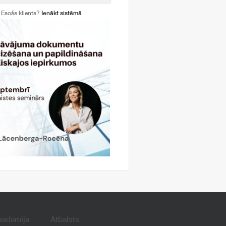
Esošs klients?
Ienākt sistēmā
kadēmija
Atbalsts