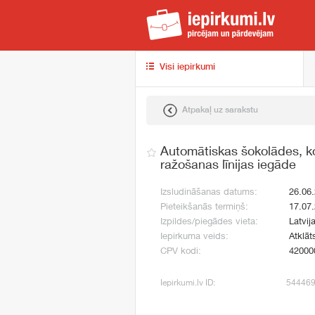
iep
Visi iepirkumi
Atpakaļ uz sarakstu
Automātiskas šokolādes, k
ražošanas līnijas iegāde
Izsludināšanas datums:
26.06
Pieteikšanās termiņš:
17.07
Izpildes/piegādes vieta:
Latvij
Iepirkuma veids:
Atklāt
CPV kodi:
42000
Iepirkumi.lv ID:
54446