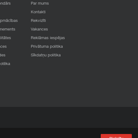
endārs
Par mums
Kontakti
apmācības
Rekvizīti
onements
Vakances
litātes
Reklāmas iespējas
nces
Privātuma politika
des
Sīkdatņu politika
iotēka