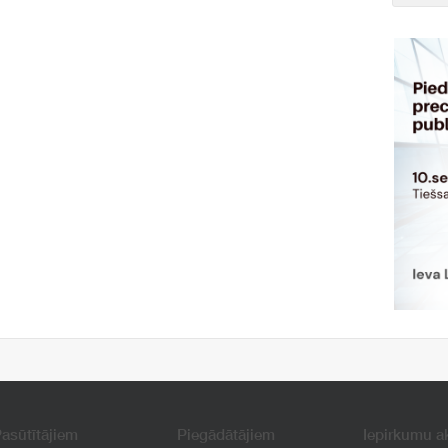
asūtītājiem
Piegādātājiem
Iepirkumu a