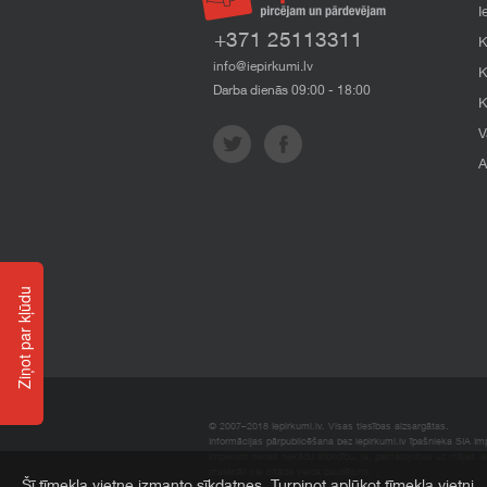
I
+371 25113311
K
info@iepirkumi.lv
K
Darba dienās 09:00 - 18:00
K
V
A
Ziņot par kļūdu
© 2007–2018 Iepirkumi.lv. Visas tiesības aizsargātas.
Informācijas pārpublicēšana bez iepirkumi.lv īpašnieka SIA Impe
Imperum nenes nekādu atbildību, ja, pamatojoties uz mājas l
materiāli vai citāda veida zaudējumi.