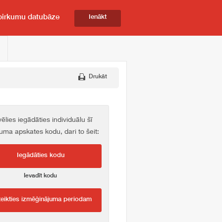
pirkumu datubāze
Ienākt
Drukāt
vēlies iegādāties individuālu šī
kuma apskates kodu, dari to šeit:
Iegādāties kodu
Ievadīt kodu
teikties izmēģinājuma periodam