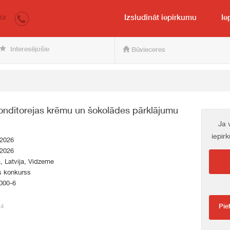
irkumi.lv
pircējam un pārdevējam
Izsludināt iepirkumu
Ie
LV
Interesējošie
Būvieceres
onditorejas krēmu un šokolādes pārklājumu
Ja 
iepir
.2026
.2026
a, Latvija, Vidzeme
s konkurss
000-6
94
Pie