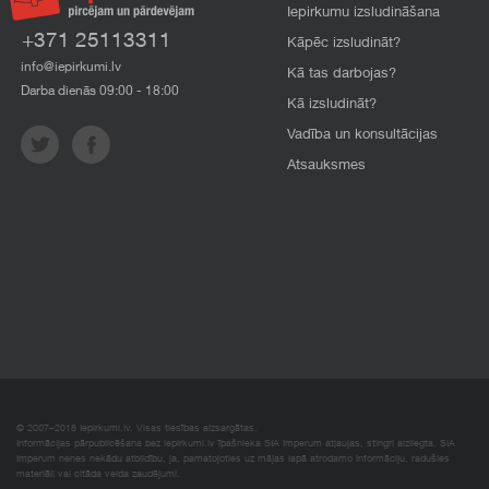
Iepirkumu izsludināšana
+371 25113311
Kāpēc izsludināt?
info@iepirkumi.lv
Kā tas darbojas?
Darba dienās 09:00 - 18:00
Kā izsludināt?
Vadība un konsultācijas
Atsauksmes
© 2007–2018 Iepirkumi.lv. Visas tiesības aizsargātas.
Informācijas pārpublicēšana bez iepirkumi.lv īpašnieka SIA Imperum atļaujas, stingri aizliegta. SIA
Imperum nenes nekādu atbildību, ja, pamatojoties uz mājas lapā atrodamo informāciju, radušies
materiāli vai citāda veida zaudējumi.