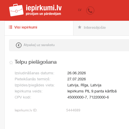
iepirkumi.lv
pir
LV
Visi iepirkumi
Interesējošie
Atpakaļ uz sarakstu
Telpu pielāgošana
Izsludināšanas datums:
26.06.2026
Pieteikšanās termiņš:
27.07.2026
Izpildes/piegādes vieta:
Latvija, Rīga, Latvija
Iepirkuma veids:
Iepirkums PIL 9.panta kārtībā
CPV kodi:
45000000-7, 71220000-6
Iepirkumi.lv ID:
5444689