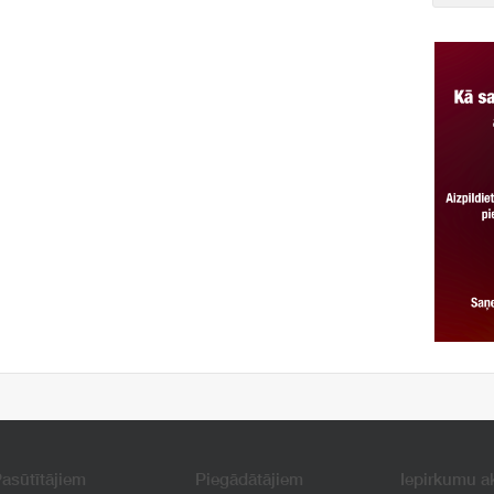
asūtītājiem
Piegādātājiem
Iepirkumu a