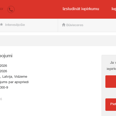
irkumi.lv
pircējam un pārdevējam
Izsludināt iepirkumu
Ie
LV
Interesējošie
Būvieceres
pojumi
Ja 
.2026
iepir
.2026
a, Latvija, Vidzeme
jums par apspriedi
000-9
56
Pie