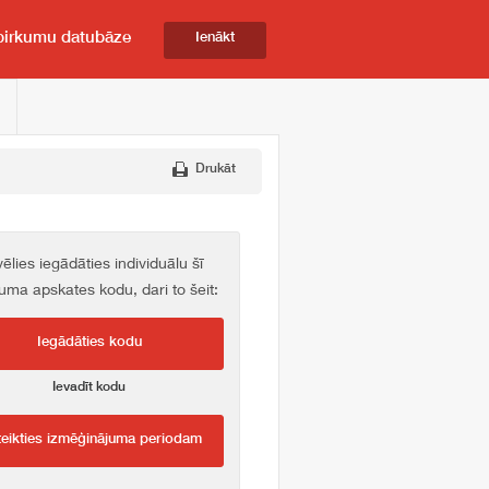
pirkumu datubāze
Ienākt
Drukāt
vēlies iegādāties individuālu šī
kuma apskates kodu, dari to šeit:
Iegādāties kodu
Ievadīt kodu
teikties izmēģinājuma periodam