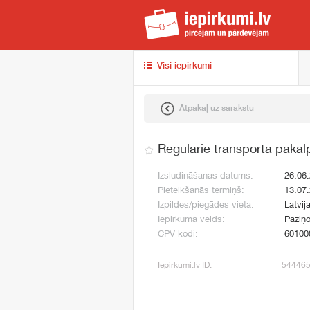
iep
Visi iepirkumi
Atpakaļ uz sarakstu
Regulārie transporta pakal
Izsludināšanas datums:
26.06
Pieteikšanās termiņš:
13.07
Izpildes/piegādes vieta:
Latvij
Iepirkuma veids:
Paziņo
CPV kodi:
60100
Iepirkumi.lv ID:
54446