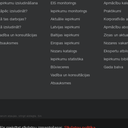
epirkumu izsludināšana
EIS monitorings
Apmācību kal
āpēc izsludināt?
Iepirkumu monitorings
Praktikumi
ā tas darbojas?
Aktuālie iepirkumi
Korporatīvās 
ā izsludināt?
Latvijas iepirkumi
Apmācību ab
adība un konsultācijas
Baltijas iepirkumi
Ziņas un aktua
tsauksmes
Eiropas iepirkumi
Nozares vaka
Nozaru katalogs
Ekspertu atbil
Iepirkumu statistika
Iepirkumu bibl
Būvieceres
Gada balva
Vadība un konsultācijas
Atsauksmes
rum atļaujas, stingri aizliegta. SIA
apā atrodamo informāciju, radušies