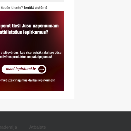
Esošs klients?
Ienākt sistēmā
kadēmija
Atbalsts