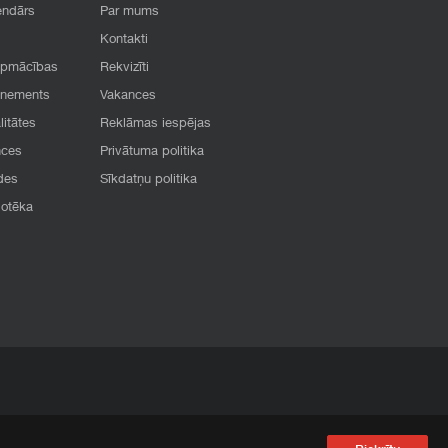
endārs
Par mums
Kontakti
apmācības
Rekvizīti
onements
Vakances
litātes
Reklāmas iespējas
nces
Privātuma politika
des
Sīkdatņu politika
iotēka