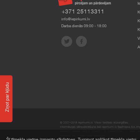
I
+371 25113311
K
info@iepirkumi.lv
K
Darba dienās 09:00 - 18:00
K
V
A
Ziņot par kļūdu
© 2007–2018 Iepirkumi.lv. Visas tiesības aizsargātas.
Informācijas pārpublicēšana bez iepirkumi.lv īpašnieka SIA Impe
Imperum nenes nekādu atbildību, ja, pamatojoties uz mājas l
materiāli vai citāda veida zaudējumi.