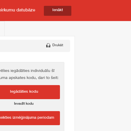
pirkumu datubāze
Ienākt
Drukāt
vēlies iegādāties individuālu šī
kuma apskates kodu, dari to šeit:
Iegādāties kodu
Ievadīt kodu
teikties izmēģinājuma periodam