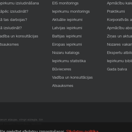
epirkumu izsludināšana
EIS monitorings
Apmācību kal
āpēc izsludināt?
Iepirkumu monitorings
Praktikumi
ā tas darbojas?
Aktuālie iepirkumi
Korporatīvās 
ā izsludināt?
Latvijas iepirkumi
Apmācību ab
adība un konsultācijas
Baltijas iepirkumi
Ziņas un aktua
tsauksmes
Eiropas iepirkumi
Nozares vaka
Nozaru katalogs
Ekspertu atbil
Iepirkumu statistika
Iepirkumu bibl
Būvieceres
Gada balva
Vadība un konsultācijas
Atsauksmes
rum atļaujas, stingri aizliegta. SIA
apā atrodamo informāciju, radušies