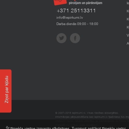
I
+371 25113311
K
info@iepirkumi.lv
K
Darba dienās 09:00 - 18:00
K
V
A
Ziņot par kļūdu
© 2007–2018 Iepirkumi.lv. Visas tiesības aizsargātas.
Informācijas pārpublicēšana bez iepirkumi.lv īpašnieka SIA Impe
Imperum nenes nekādu atbildību, ja, pamatojoties uz mājas l
materiāli vai citāda veida zaudējumi.