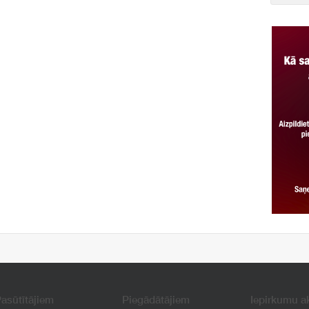
asūtītājiem
Piegādātājiem
Iepirkumu a