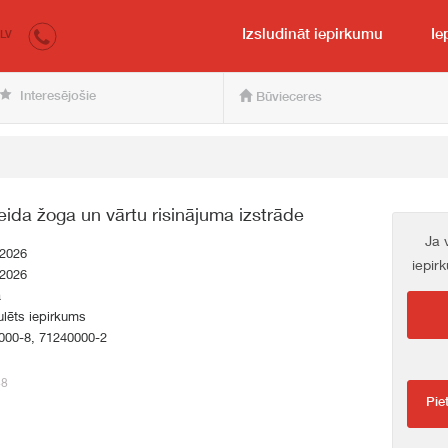
irkumi.lv
pircējam un pārdevējam
Izsludināt iepirkumu
Ie
LV
Interesējošie
Būvieceres
eida žoga un vārtu risinājuma izstrāde
Ja 
.2026
iepir
.2026
a
lēts iepirkums
000-8, 71240000-2
48
Pie