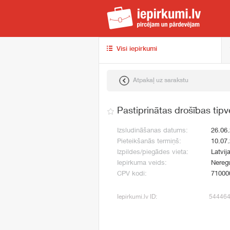
iep
Visi iepirkumi
Atpakaļ uz sarakstu
Pastiprinātas drošības tipv
Izsludināšanas datums:
26.06
Pieteikšanās termiņš:
10.07
Izpildes/piegādes vieta:
Latvij
Iepirkuma veids:
Neregu
CPV kodi:
71000
Iepirkumi.lv ID:
54446