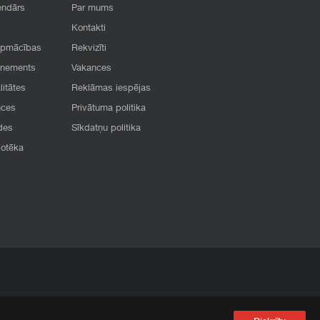
endārs
Par mums
Kontakti
apmācības
Rekvizīti
onements
Vakances
litātes
Reklāmas iespējas
nces
Privātuma politika
des
Sīkdatņu politika
iotēka