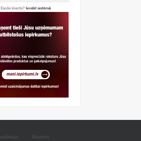
Esošs klients?
Ienākt sistēmā
kadēmija
Atbalsts