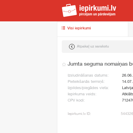
iep
Visi iepirkumi
Atpakaļ uz sarakstu
Jumta seguma nomaiņas b
Izsludināšanas datums:
26.06
Pieteikšanās termiņš:
14.07
Izpildes/piegādes vieta:
Latvij
Iepirkuma veids:
Atklāt
CPV kodi:
71247
Iepirkumi.lv ID:
54432