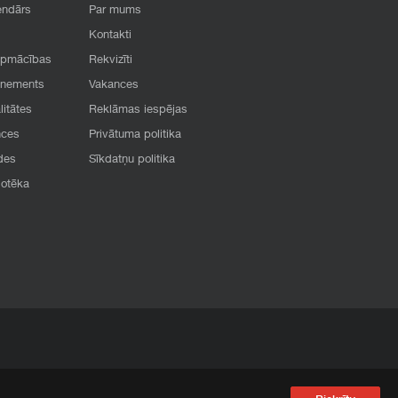
endārs
Par mums
Kontakti
apmācības
Rekvizīti
onements
Vakances
litātes
Reklāmas iespējas
nces
Privātuma politika
des
Sīkdatņu politika
iotēka