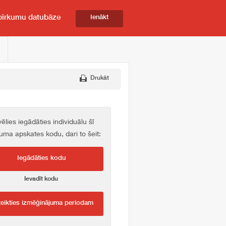
pirkumu datubāze
Ienākt
Drukāt
vēlies iegādāties individuālu šī
kuma apskates kodu, dari to šeit:
Iegādāties kodu
Ievadīt kodu
teikties izmēģinājuma periodam