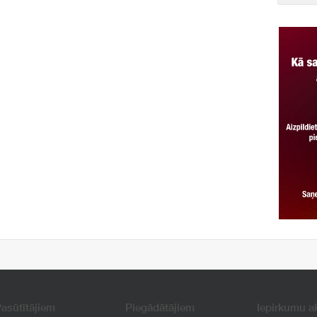
asūtītājiem
Piegādātājiem
Iepirkumu a