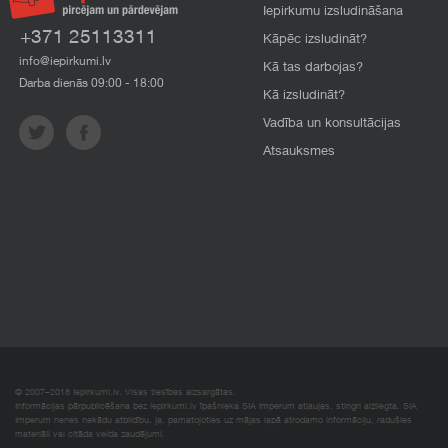
Iepirkumu izsludināšana
+371 25113311
Kāpēc izsludināt?
info@iepirkumi.lv
Kā tas darbojas?
Darba dienās 09:00 - 18:00
Kā izsludināt?
Vadība un konsultācijas
Atsauksmes
© 2007–2018 Iepirkumi.lv. Visas tiesības aizsargātas.
Informācijas pārpublicēšana bez iepirkumi.lv īpašnieka SIA Imperum atļaujas, stingri aizliegta. SIA
Imperum nenes nekādu atbildību, ja, pamatojoties uz mājas lapā atrodamo informāciju, radušies
materiāli vai citāda veida zaudējumi.