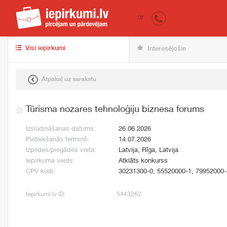
iepirkumi.lv
pir
LV
Visi iepirkumi
Interesējošie
Atpakaļ uz sarakstu
Tūrisma nozares tehnoloģiju biznesa forums
Izsludināšanas datums:
26.06.2026
Pieteikšanās termiņš:
14.07.2026
Izpildes/piegādes vieta:
Latvija, Rīga, Latvija
Iepirkuma veids:
Atklāts konkurss
CPV kodi:
30231300-0, 55520000-1, 79952000-
Iepirkumi.lv ID:
5443262