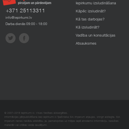
Iepirkumu izsludināšana
+371 25113311
Kāpēc izsludināt?
info@iepirkumi.lv
Kā tas darbojas?
Darba dienās 09:00 - 18:00
Kā izsludināt?
Vadība un konsultācijas
Atsauksmes
© 2007–2018 Iepirkumi.lv. Visas tiesības aizsargātas.
Informācijas pārpublicēšana bez iepirkumi.lv īpašnieka SIA Imperum atļaujas, stingri aizliegta. SIA
Imperum nenes nekādu atbildību, ja, pamatojoties uz mājas lapā atrodamo informāciju, radušies
materiāli vai citāda veida zaudējumi.