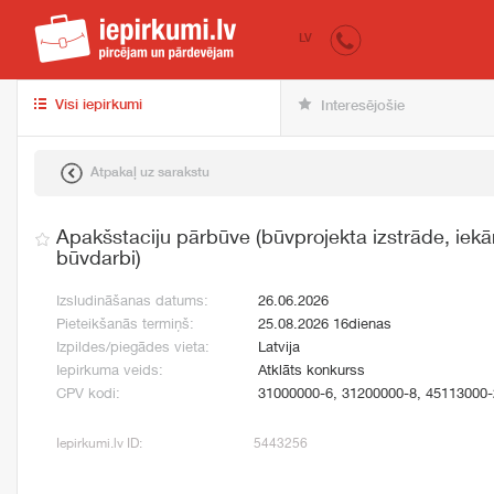
iepirkumi.lv
pir
LV
Visi iepirkumi
Interesējošie
Atpakaļ uz sarakstu
Apakšstaciju pārbūve (būvprojekta izstrāde, iek
būvdarbi)
Izsludināšanas datums:
26.06.2026
Pieteikšanās termiņš:
25.08.2026 16dienas
Izpildes/piegādes vieta:
Latvija
Iepirkuma veids:
Atklāts konkurss
CPV kodi:
31000000-6, 31200000-8, 45113000-
Iepirkumi.lv ID:
5443256