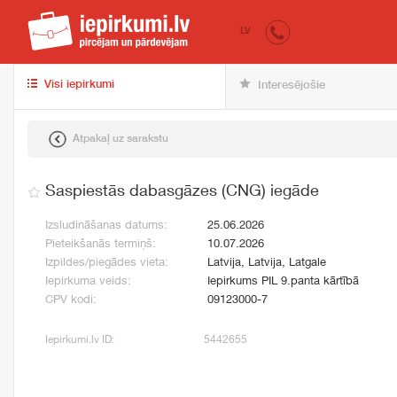
iepirkumi.lv
pir
LV
Visi iepirkumi
Interesējošie
Atpakaļ uz sarakstu
Saspiestās dabasgāzes (CNG) iegāde
Izsludināšanas datums:
25.06.2026
Pieteikšanās termiņš:
10.07.2026
Izpildes/piegādes vieta:
Latvija, Latvija, Latgale
Iepirkuma veids:
Iepirkums PIL 9.panta kārtībā
CPV kodi:
09123000-7
Iepirkumi.lv ID:
5442655