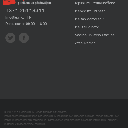
Iepirkumu izsludināšana
+371 25113311
Kāpēc izsludināt?
info@iepirkumi.lv
Kā tas darbojas?
Darba dienās 09:00 - 18:00
Kā izsludināt?
Vadība un konsultācijas
Atsauksmes
© 2007–2018 Iepirkumi.lv. Visas tiesības aizsargātas.
Informācijas pārpublicēšana bez iepirkumi.lv īpašnieka SIA Imperum atļaujas, stingri aizliegta. SIA
Imperum nenes nekādu atbildību, ja, pamatojoties uz mājas lapā atrodamo informāciju, radušies
materiāli vai citāda veida zaudējumi.