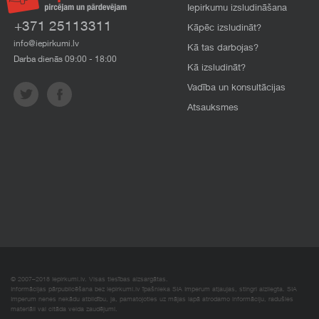
Iepirkumu izsludināšana
+371 25113311
Kāpēc izsludināt?
info@iepirkumi.lv
Kā tas darbojas?
Darba dienās 09:00 - 18:00
Kā izsludināt?
Vadība un konsultācijas
Atsauksmes
© 2007–2018 Iepirkumi.lv. Visas tiesības aizsargātas.
Informācijas pārpublicēšana bez iepirkumi.lv īpašnieka SIA Imperum atļaujas, stingri aizliegta. SIA
Imperum nenes nekādu atbildību, ja, pamatojoties uz mājas lapā atrodamo informāciju, radušies
materiāli vai citāda veida zaudējumi.