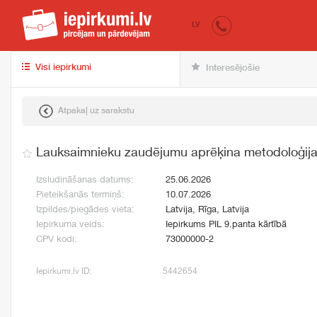
iepirkumi.lv
pir
LV
Visi iepirkumi
Interesējošie
Atpakaļ uz sarakstu
Lauksaimnieku zaudējumu aprēķina metodoloģija
Izsludināšanas datums:
25.06.2026
Pieteikšanās termiņš:
10.07.2026
Izpildes/piegādes vieta:
Latvija, Rīga, Latvija
Iepirkuma veids:
Iepirkums PIL 9.panta kārtībā
CPV kodi:
73000000-2
Iepirkumi.lv ID:
5442654