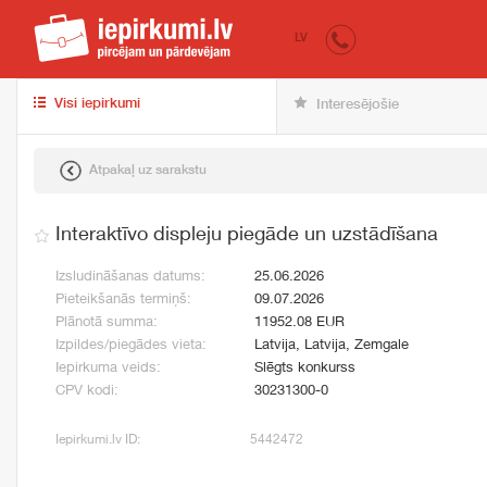
iepirkumi.lv
pir
LV
Visi iepirkumi
Interesējošie
Atpakaļ uz sarakstu
Interaktīvo displeju piegāde un uzstādīšana
Izsludināšanas datums:
25.06.2026
Pieteikšanās termiņš:
09.07.2026
Plānotā summa:
11952.08 EUR
Izpildes/piegādes vieta:
Latvija, Latvija, Zemgale
Iepirkuma veids:
Slēgts konkurss
CPV kodi:
30231300-0
Iepirkumi.lv ID:
5442472