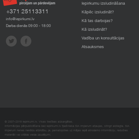
Iepirkumu izsludināšana
+371 25113311
Kāpēc izsludināt?
info@iepirkumi.lv
Kā tas darbojas?
Darba dienās 09:00 - 18:00
Kā izsludināt?
Vadība un konsultācijas
Atsauksmes
© 2007–2018 Iepirkumi.lv. Visas tiesības aizsargātas.
Informācijas pārpublicēšana bez iepirkumi.lv īpašnieka SIA Imperum atļaujas, stingri aizliegta. SIA
Imperum nenes nekādu atbildību, ja, pamatojoties uz mājas lapā atrodamo informāciju, radušies
materiāli vai citāda veida zaudējumi.