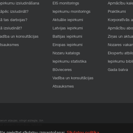
epirkumu izsludināšana
EIS monitorings
Apmācību kal
āpēc izsludināt?
Iepirkumu monitorings
Praktikumi
ā tas darbojas?
Aktuālie iepirkumi
Korporatīvās 
ā izsludināt?
Latvijas iepirkumi
Apmācību ab
adība un konsultācijas
Baltijas iepirkumi
Ziņas un aktua
tsauksmes
Eiropas iepirkumi
Nozares vaka
Nozaru katalogs
Ekspertu atbil
Iepirkumu statistika
Iepirkumu bibl
Būvieceres
Gada balva
Vadība un konsultācijas
Atsauksmes
rum atļaujas, stingri aizliegta. SIA
apā atrodamo informāciju, radušies