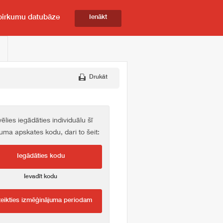
pirkumu datubāze
Ienākt
Drukāt
vēlies iegādāties individuālu šī
kuma apskates kodu, dari to šeit:
Iegādāties kodu
Ievadīt kodu
teikties izmēģinājuma periodam