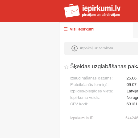
iep
Visi iepirkumi
Atpakaļ uz sarakstu
Šķeldas uzglabāšanas pak
Izsludināšanas datums:
25.06
Pieteikšanās termiņš:
09.07
Izpildes/piegādes vieta:
Latvij
Iepirkuma veids:
Neregu
CPV kodi:
63121
Iepirkumi.lv ID:
54424