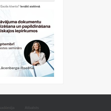
Esošs klients?
Ienākt sistēmā
kadēmija
Atbalsts