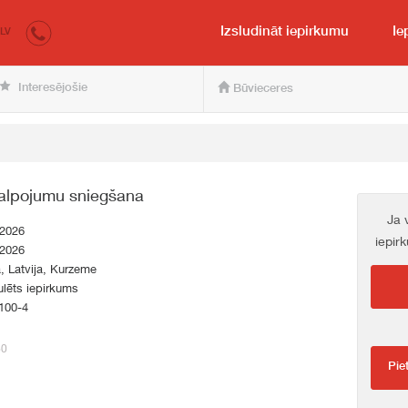
irkumi.lv
pircējam un pārdevējam
Izsludināt iepirkumu
Ie
LV
Interesējošie
Būvieceres
alpojumu sniegšana
Ja 
.2026
iepir
.2026
a, Latvija, Kurzeme
lēts iepirkums
100-4
60
Pie