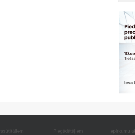
asūtītājiem
Piegādātājiem
Iepirkumu a