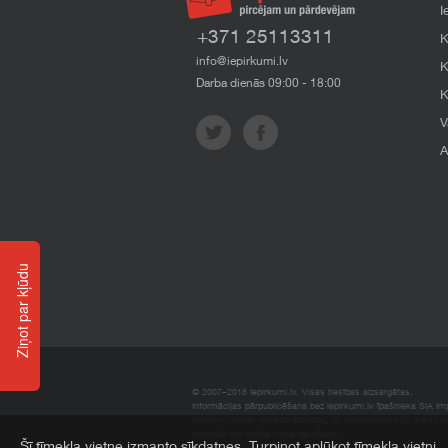
I
+371 25113311
K
info@iepirkumi.lv
K
Darba dienās 09:00 - 18:00
K
V
A
Ziņot par kļūdu
© 2007–2018 Iepirkumi.lv. Visas tiesības aizsargātas.
Informācijas pārpublicēšana bez iepirkumi.lv īpašnieka SIA Impe
Imperum nenes nekādu atbildību, ja, pamatojoties uz mājas l
materiāli vai citāda veida zaudējumi.