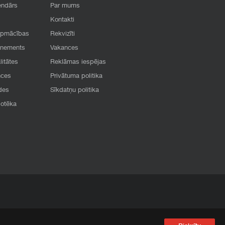
endārs
Par mums
Kontakti
apmācības
Rekvizīti
onements
Vakances
litātes
Reklāmas iespējas
nces
Privātuma politika
des
Sīkdatņu politika
iotēka