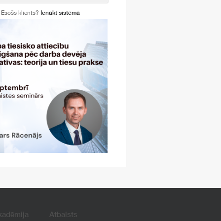
Esošs klients?
Ienākt sistēmā
kadēmija
Atbalsts