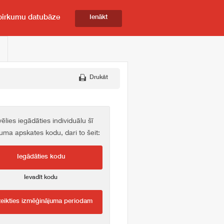
pirkumu datubāze
Ienākt
Drukāt
vēlies iegādāties individuālu šī
kuma apskates kodu, dari to šeit:
Iegādāties kodu
Ievadīt kodu
teikties izmēģinājuma periodam