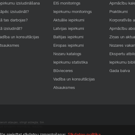
epirkumu izsludināšana
EIS monitorings
Apmācību kal
āpēc izsludināt?
Iepirkumu monitorings
Praktikumi
ā tas darbojas?
Aktuālie iepirkumi
Korporatīvās 
ā izsludināt?
Latvijas iepirkumi
Apmācību ab
adība un konsultācijas
Baltijas iepirkumi
Ziņas un aktua
tsauksmes
Eiropas iepirkumi
Nozares vaka
Nozaru katalogs
Ekspertu atbil
Iepirkumu statistika
Iepirkumu bibl
Būvieceres
Gada balva
Vadība un konsultācijas
Atsauksmes
rum atļaujas, stingri aizliegta. SIA
apā atrodamo informāciju, radušies