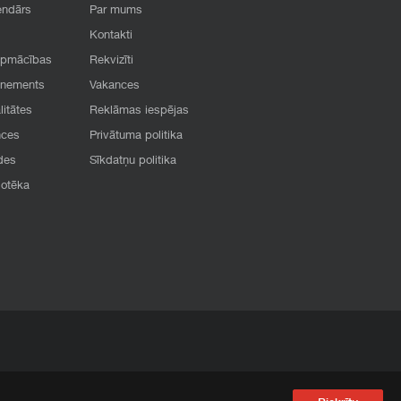
endārs
Par mums
Kontakti
apmācības
Rekvizīti
onements
Vakances
litātes
Reklāmas iespējas
nces
Privātuma politika
des
Sīkdatņu politika
iotēka