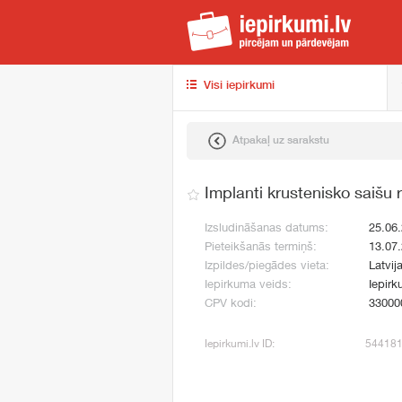
iep
Visi iepirkumi
Atpakaļ uz sarakstu
Implanti krustenisko saišu 
Izsludināšanas datums:
25.06
Pieteikšanās termiņš:
13.07
Izpildes/piegādes vieta:
Latvij
Iepirkuma veids:
Iepirk
CPV kodi:
33000
Iepirkumi.lv ID:
54418