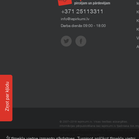
I
+371 25113311
K
info@iepirkumi.lv
K
Darba dienās 09:00 - 18:00
K
V
A
Ziņot par kļūdu
© 2007–2018 Iepirkumi.lv. Visas tiesības aizsargātas.
Informācijas pārpublicēšana bez iepirkumi.lv īpašnieka SIA Impe
Imperum nenes nekādu atbildību, ja, pamatojoties uz mājas l
materiāli vai citāda veida zaudējumi.