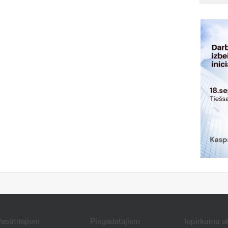
asūtītājiem
Piegādātājiem
Iepirkumu a