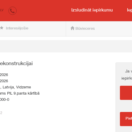
irkumi.lv
pircējam un pārdevējam
Izsludināt iepirkumu
Ie
LV
Interesējošie
Būvieceres
rekonstrukcijai
Ja 
.2026
iepir
.2026
a, Latvija, Vidzeme
ums PIL 9.panta kārtībā
000-0
12
Pie