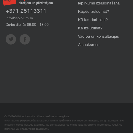
Iepirkumu izsludināšana
+371 25113311
Kāpēc izsludināt?
info@iepirkumi.lv
Kā tas darbojas?
Darba dienās 09:00 - 18:00
Kā izsludināt?
Vadība un konsultācijas
Atsauksmes
© 2007–2018 Iepirkumi.lv. Visas tiesības aizsargātas.
Informācijas pārpublicēšana bez iepirkumi.lv īpašnieka SIA Imperum atļaujas, stingri aizliegta. SIA
Imperum nenes nekādu atbildību, ja, pamatojoties uz mājas lapā atrodamo informāciju, radušies
materiāli vai citāda veida zaudējumi.