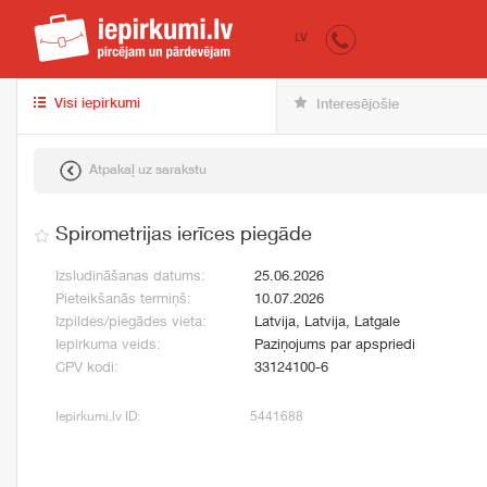
iepirkumi.lv
pir
LV
Visi iepirkumi
Interesējošie
Atpakaļ uz sarakstu
Spirometrijas ierīces piegāde
Izsludināšanas datums:
25.06.2026
Pieteikšanās termiņš:
10.07.2026
Izpildes/piegādes vieta:
Latvija, Latvija, Latgale
Iepirkuma veids:
Paziņojums par apspriedi
CPV kodi:
33124100-6
Iepirkumi.lv ID:
5441688