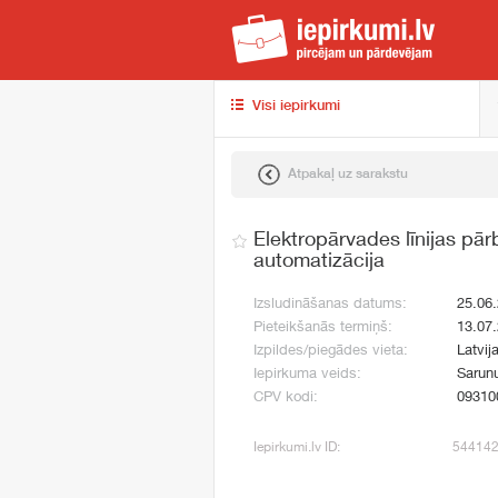
iep
Visi iepirkumi
Atpakaļ uz sarakstu
Elektropārvades līnijas pā
automatizācija
Izsludināšanas datums:
25.06
Pieteikšanās termiņš:
13.07
Izpildes/piegādes vieta:
Latvija
Iepirkuma veids:
Sarun
CPV kodi:
09310
Iepirkumi.lv ID:
54414