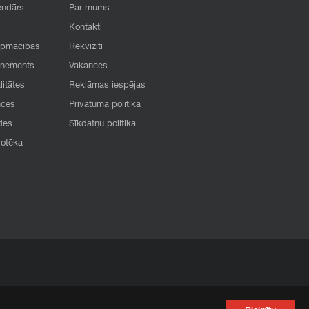
endārs
Par mums
Kontakti
apmācības
Rekvizīti
onements
Vakances
litātes
Reklāmas iespējas
nces
Privātuma politika
des
Sīkdatņu politika
iotēka