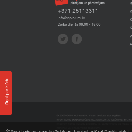
I
+371 25113311
K
info@iepirkumi.lv
K
Darba dienās 09:00 - 18:00
K
V
A
Ziņot par kļūdu
© 2007–2018 Iepirkumi.lv. Visas tiesības aizsargātas.
Informācijas pārpublicēšana bez iepirkumi.lv īpašnieka SIA Impe
Imperum nenes nekādu atbildību, ja, pamatojoties uz mājas l
materiāli vai citāda veida zaudējumi.