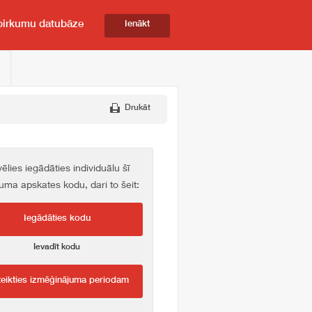
pirkumu datubāze
Ienākt
Drukāt
vēlies iegādāties individuālu šī
kuma apskates kodu, dari to šeit:
Iegādāties kodu
Ievadīt kodu
teikties izmēģinājuma periodam