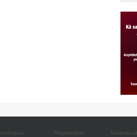
asūtītājiem
Piegādātājiem
Iepirkumu a