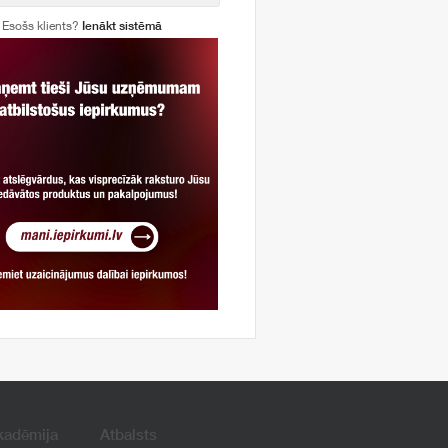
Esošs klients?
Ienākt sistēmā
kadēmija
Atbalsts