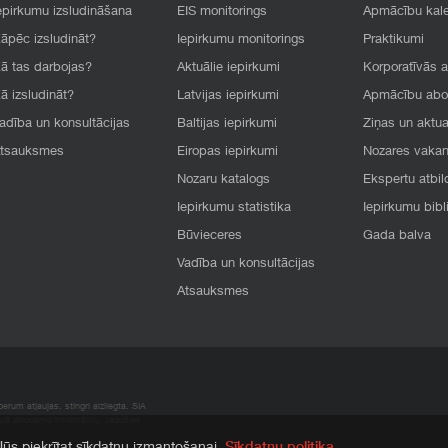
epirkumu izsludināšana
EIS monitorings
Apmācību kal
āpēc izsludināt?
Iepirkumu monitorings
Praktikumi
ā tas darbojas?
Aktuālie iepirkumi
Korporatīvās 
ā izsludināt?
Latvijas iepirkumi
Apmācību ab
adība un konsultācijas
Baltijas iepirkumi
Ziņas un aktua
tsauksmes
Eiropas iepirkumi
Nozares vaka
Nozaru katalogs
Ekspertu atbil
Iepirkumu statistika
Iepirkumu bibl
Būvieceres
Gada balva
Vadība un konsultācijas
Atsauksmes
rum atļaujas, stingri aizliegta. SIA
apā atrodamo informāciju, radušies