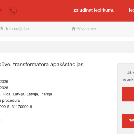
irkumi.lv
pircējam un pārdevējam
Izsludināt iepirkumu
Ie
LV
Interesējošie
Būvieceres
rbūve, transformatora apakšstacijas
Ja 
iepir
.2026
.2026
, Rīga, Latvija, Latvija, Pierīga
u procedūra
000-5, 31170000-8
25
Pie