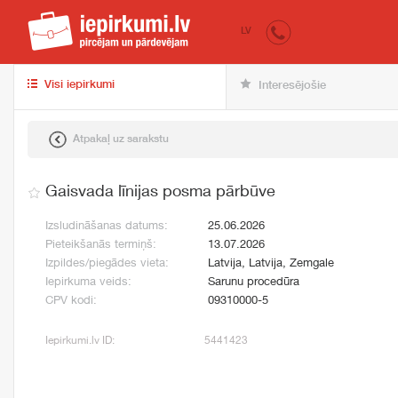
iepirkumi.lv
pir
LV
Visi iepirkumi
Interesējošie
Atpakaļ uz sarakstu
Gaisvada līnijas posma pārbūve
Izsludināšanas datums:
25.06.2026
Pieteikšanās termiņš:
13.07.2026
Izpildes/piegādes vieta:
Latvija, Latvija, Zemgale
Iepirkuma veids:
Sarunu procedūra
CPV kodi:
09310000-5
Iepirkumi.lv ID:
5441423