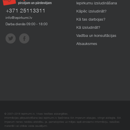
Iepirkumu izsludināšana
+371 25113311
Kāpēc izsludināt?
info@iepirkumi.lv
Kā tas darbojas?
Darba dienās 09:00 - 18:00
Kā izsludināt?
Vadība un konsultācijas
Atsauksmes
© 2007–2018 Iepirkumi.lv. Visas tiesības aizsargātas.
Informācijas pārpublicēšana bez iepirkumi.lv īpašnieka SIA Imperum atļaujas, stingri aizliegta. SIA
Imperum nenes nekādu atbildību, ja, pamatojoties uz mājas lapā atrodamo informāciju, radušies
materiāli vai citāda veida zaudējumi.