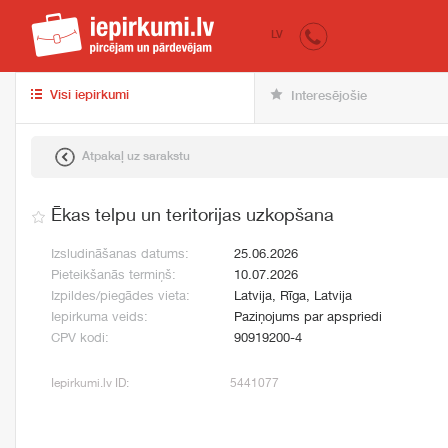
iepirkumi.lv
pir
LV
Visi iepirkumi
Interesējošie
Atpakaļ uz sarakstu
Ēkas telpu un teritorijas uzkopšana
Izsludināšanas datums:
25.06.2026
Pieteikšanās termiņš:
10.07.2026
Izpildes/piegādes vieta:
Latvija, Rīga, Latvija
Iepirkuma veids:
Paziņojums par apspriedi
CPV kodi:
90919200-4
Iepirkumi.lv ID:
5441077