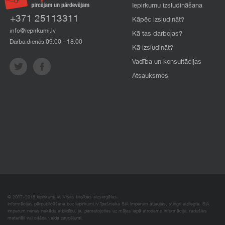
Iepirkumu izsludināšana
+371 25113311
Kāpēc izsludināt?
info@iepirkumi.lv
Kā tas darbojas?
Darba dienās 09:00 - 18:00
Kā izsludināt?
Vadība un konsultācijas
Atsauksmes
© 2007–2018 Iepirkumi.lv. Visas tiesības aizsargātas.
Informācijas pārpublicēšana bez iepirkumi.lv īpašnieka SIA Imperum atļaujas, stingri aizliegta. SIA
Imperum nenes nekādu atbildību, ja, pamatojoties uz mājas lapā atrodamo informāciju, radušies
materiāli vai citāda veida zaudējumi.