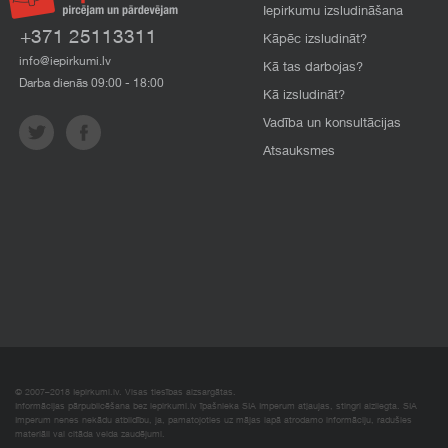
Iepirkumu izsludināšana
+371 25113311
Kāpēc izsludināt?
info@iepirkumi.lv
Kā tas darbojas?
Darba dienās 09:00 - 18:00
Kā izsludināt?
Vadība un konsultācijas
Atsauksmes
© 2007–2018 Iepirkumi.lv. Visas tiesības aizsargātas.
Informācijas pārpublicēšana bez iepirkumi.lv īpašnieka SIA Imperum atļaujas, stingri aizliegta. SIA
Imperum nenes nekādu atbildību, ja, pamatojoties uz mājas lapā atrodamo informāciju, radušies
materiāli vai citāda veida zaudējumi.