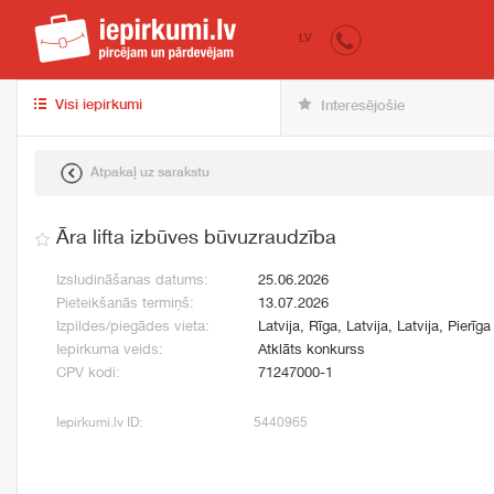
iepirkumi.lv
pir
LV
Visi iepirkumi
Interesējošie
Atpakaļ uz sarakstu
Āra lifta izbūves būvuzraudzība
Izsludināšanas datums:
25.06.2026
Pieteikšanās termiņš:
13.07.2026
Izpildes/piegādes vieta:
Latvija, Rīga, Latvija, Latvija, Pierīga
Iepirkuma veids:
Atklāts konkurss
CPV kodi:
71247000-1
Iepirkumi.lv ID:
5440965