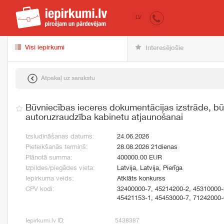
iepirkumi.lv
pir
LV
Visi iepirkumi
Interesējošie
Atpakaļ uz sarakstu
Būvniecības ieceres dokumentācijas izstrāde, bū
autoruzraudzība kabinetu atjaunošanai
Izsludināšanas datums:
24.06.2026
Pieteikšanās termiņš:
28.08.2026 21dienas
Plānotā summa:
400000.00 EUR
Izpildes/piegādes vieta:
Latvija, Latvija, Pierīga
Iepirkuma veids:
Atklāts konkurss
CPV kodi:
32400000-7, 45214200-2, 45310000-
45421153-1, 45453000-7, 71242000-
Iepirkumi.lv ID:
5438387