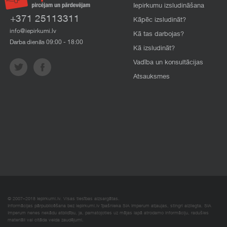
Iepirkumu izsludināšana
+371 25113311
Kāpēc izsludināt?
info@iepirkumi.lv
Kā tas darbojas?
Darba dienās 09:00 - 18:00
Kā izsludināt?
Vadība un konsultācijas
Atsauksmes
© 2007–2018 Iepirkumi.lv. Visas tiesības aizsargātas.
Informācijas pārpublicēšana bez iepirkumi.lv īpašnieka SIA Imperum atļaujas, stingri aizliegta. SIA
Imperum nenes nekādu atbildību, ja, pamatojoties uz mājas lapā atrodamo informāciju, radušies
materiāli vai citāda veida zaudējumi.