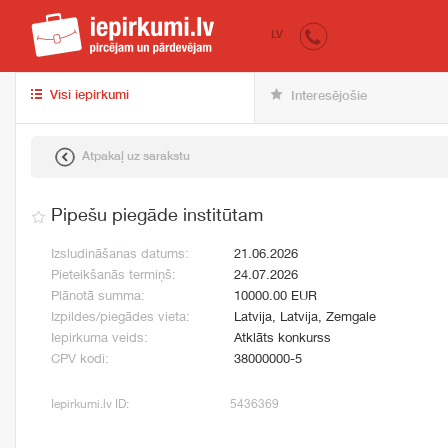
iepirkumi.lv
pir
LV
Visi iepirkumi
Interesējošie
Atpakaļ uz sarakstu
Pipešu piegāde institūtam
Izsludināšanas datums:
21.06.2026
Pieteikšanās termiņš:
24.07.2026
Plānotā summa:
10000.00 EUR
Izpildes/piegādes vieta:
Latvija, Latvija, Zemgale
Iepirkuma veids:
Atklāts konkurss
CPV kodi:
38000000-5
Iepirkumi.lv ID:
5436369