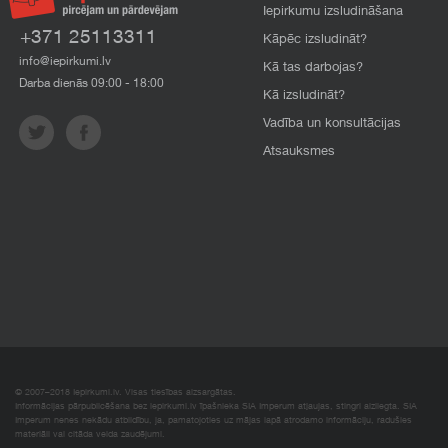
Iepirkumu izsludināšana
+371 25113311
Kāpēc izsludināt?
info@iepirkumi.lv
Kā tas darbojas?
Darba dienās 09:00 - 18:00
Kā izsludināt?
Vadība un konsultācijas
Atsauksmes
© 2007–2018 Iepirkumi.lv. Visas tiesības aizsargātas.
Informācijas pārpublicēšana bez iepirkumi.lv īpašnieka SIA Imperum atļaujas, stingri aizliegta. SIA
Imperum nenes nekādu atbildību, ja, pamatojoties uz mājas lapā atrodamo informāciju, radušies
materiāli vai citāda veida zaudējumi.