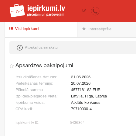
iepirkumi.lv
pir
LV
Visi iepirkumi
Interesējošie
Atpakaļ uz sarakstu
Apsardzes pakalpojumi
Izsludināšanas datums:
21.06.2026
Pieteikšanās termiņš:
20.07.2026
Plānotā summa:
4577181.82 EUR
Izpildes/piegādes vieta:
Latvija, Rīga, Latvija
Iepirkuma veids:
Atklāts konkurss
CPV kodi:
79710000-4
Iepirkumi.lv ID:
5436364