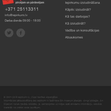
Iepirkumu izsludināšana
+371 25113311
Kāpēc izsludināt?
info@iepirkumi.lv
Kā tas darbojas?
Darba dienās 09:00 - 18:00
Kā izsludināt?
Vadība un konsultācijas
Atsauksmes
© 2007–2018 Iepirkumi.lv. Visas tiesības aizsargātas.
Informācijas pārpublicēšana bez iepirkumi.lv īpašnieka SIA Imperum atļaujas, stingri aizliegta. SIA
Imperum nenes nekādu atbildību, ja, pamatojoties uz mājas lapā atrodamo informāciju, radušies
materiāli vai citāda veida zaudējumi.