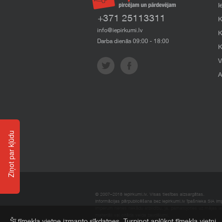
I
+371 25113311
K
info@iepirkumi.lv
K
Darba dienās 09:00 - 18:00
K
V
A
Ziņot par kļūdu
© 2007–2018 Iepirkumi.lv. Visas tiesības aizsargātas.
Informācijas pārpublicēšana bez iepirkumi.lv īpašnieka SIA Impe
Imperum nenes nekādu atbildību, ja, pamatojoties uz mājas l
materiāli vai citāda veida zaudējumi.