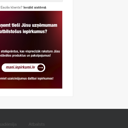
Esošs klients?
Ienākt sistēmā
kadēmija
Atbalsts