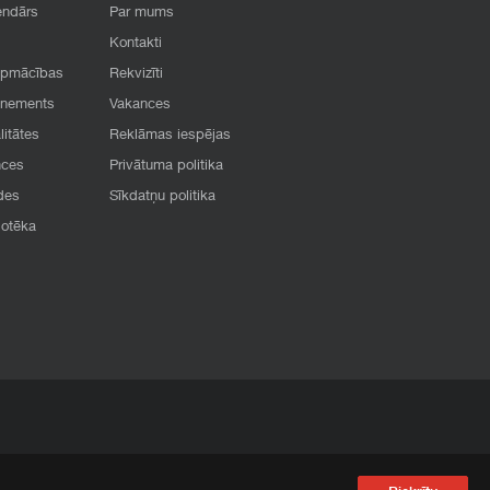
endārs
Par mums
Kontakti
apmācības
Rekvizīti
onements
Vakances
litātes
Reklāmas iespējas
nces
Privātuma politika
des
Sīkdatņu politika
iotēka