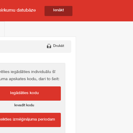
pirkumu datubāze
Ienākt
Drukāt
vēlies iegādāties individuālu šī
kuma apskates kodu, dari to šeit:
Iegādāties kodu
Ievadīt kodu
teikties izmēģinājuma periodam