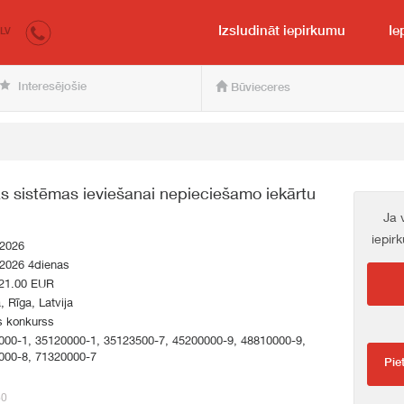
irkumi.lv
pircējam un pārdevējam
Izsludināt iepirkumu
Ie
LV
Interesējošie
Būvieceres
 sistēmas ieviešanai nepieciešamo iekārtu
Ja 
iepir
.2026
.2026 4dienas
21.00 EUR
a, Rīga, Latvija
s konkurss
000-1, 35120000-1, 35123500-7, 45200000-9, 48810000-9,
000-8, 71320000-7
Pie
60