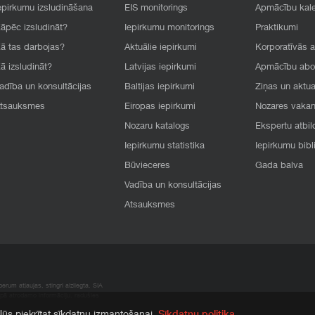
epirkumu izsludināšana
EIS monitorings
Apmācību kal
āpēc izsludināt?
Iepirkumu monitorings
Praktikumi
ā tas darbojas?
Aktuālie iepirkumi
Korporatīvās 
ā izsludināt?
Latvijas iepirkumi
Apmācību ab
adība un konsultācijas
Baltijas iepirkumi
Ziņas un aktua
tsauksmes
Eiropas iepirkumi
Nozares vaka
Nozaru katalogs
Ekspertu atbil
Iepirkumu statistika
Iepirkumu bibl
Būvieceres
Gada balva
Vadība un konsultācijas
Atsauksmes
rum atļaujas, stingri aizliegta. SIA
apā atrodamo informāciju, radušies