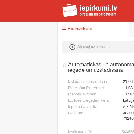
iep
Visi iepirkumi
Atpakaļ uz sarakstu
Automātiskas un autonomas
iegāde un uzstādīšana
Izsludināšanas datums:
21.06
Pieteikšanās termiņš:
11.08
Plānotā summa:
11718
Izpildes/piegādes vieta:
Latvij
Iepirkuma veids:
Atklāt
CPV kodi:
30200
71248
Iepirkumi.lv ID:
54363