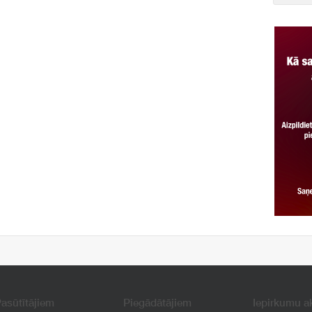
asūtītājiem
Piegādātājiem
Iepirkumu a