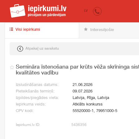
iepirkumi.lv
pir
LV
Visi iepirkumi
Interesējošie
Atpakaļ uz sarakstu
Semināra īstenošana par krūts vēža skrīninga sis
kvalitātes vadību
Izsludināšanas datums:
21.06.2026
Pieteikšanās termiņš:
09.07.2026
Izpildes/piegādes vieta:
Latvija, Rīga, Latvija
Iepirkuma veids:
Atklāts konkurss
CPV kodi:
55520000-1, 79951000-5
Iepirkumi.lv ID:
5436356