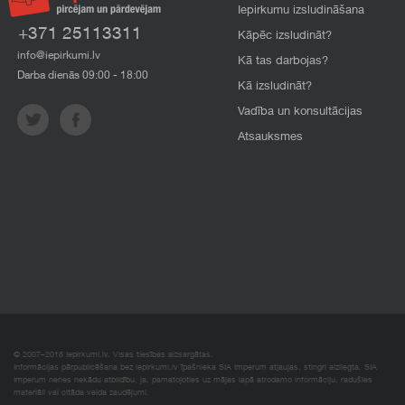
Iepirkumu izsludināšana
+371 25113311
Kāpēc izsludināt?
info@iepirkumi.lv
Kā tas darbojas?
Darba dienās 09:00 - 18:00
Kā izsludināt?
Vadība un konsultācijas
Atsauksmes
© 2007–2018 Iepirkumi.lv. Visas tiesības aizsargātas.
Informācijas pārpublicēšana bez iepirkumi.lv īpašnieka SIA Imperum atļaujas, stingri aizliegta. SIA
Imperum nenes nekādu atbildību, ja, pamatojoties uz mājas lapā atrodamo informāciju, radušies
materiāli vai citāda veida zaudējumi.