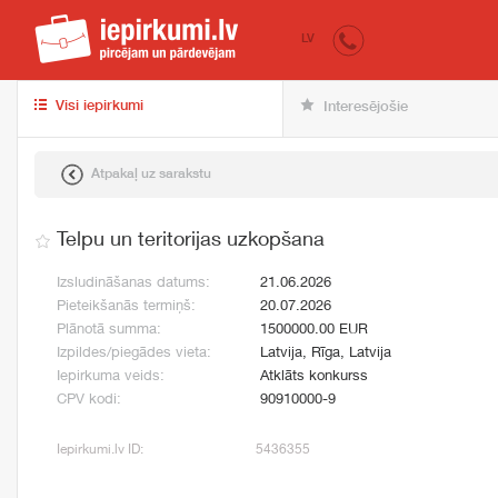
iepirkumi.lv
pir
LV
Visi iepirkumi
Interesējošie
Atpakaļ uz sarakstu
Telpu un teritorijas uzkopšana
Izsludināšanas datums:
21.06.2026
Pieteikšanās termiņš:
20.07.2026
Plānotā summa:
1500000.00 EUR
Izpildes/piegādes vieta:
Latvija, Rīga, Latvija
Iepirkuma veids:
Atklāts konkurss
CPV kodi:
90910000-9
Iepirkumi.lv ID:
5436355