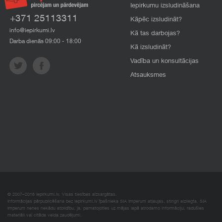
Iepirkumu izsludināšana
+371 25113311
Kāpēc izsludināt?
info@iepirkumi.lv
Kā tas darbojas?
Darba dienās 09:00 - 18:00
Kā izsludināt?
Vadība un konsultācijas
Atsauksmes
© 2007–2018 Iepirkumi.lv. Visas tiesības aizsargātas.
Informācijas pārpublicēšana bez iepirkumi.lv īpašnieka SIA Imperum atļaujas, stingri aizliegta. SIA
Imperum nenes nekādu atbildību, ja, pamatojoties uz mājas lapā atrodamo informāciju, radušies
materiāli vai citāda veida zaudējumi.