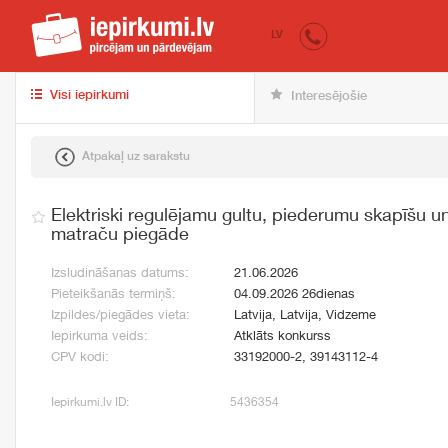
iepirkumi.lv
pir
LV
Visi iepirkumi
Interesējošie
Atpakaļ uz sarakstu
Elektriski regulējamu gultu, piederumu skapīšu u
matraču piegāde
Izsludināšanas datums:
21.06.2026
Pieteikšanās termiņš:
04.09.2026 26dienas
Izpildes/piegādes vieta:
Latvija, Latvija, Vidzeme
Iepirkuma veids:
Atklāts konkurss
CPV kodi:
33192000-2, 39143112-4
Iepirkumi.lv ID:
5436354