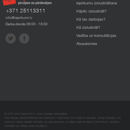
Iepirkumu izsludināšana
+371 25113311
Kāpēc izsludināt?
info@iepirkumi.lv
Kā tas darbojas?
Darba dienās 09:00 - 18:00
Kā izsludināt?
Vadība un konsultācijas
Atsauksmes
© 2007–2018 Iepirkumi.lv. Visas tiesības aizsargātas.
Informācijas pārpublicēšana bez iepirkumi.lv īpašnieka SIA Imperum atļaujas, stingri aizliegta. SIA
Imperum nenes nekādu atbildību, ja, pamatojoties uz mājas lapā atrodamo informāciju, radušies
materiāli vai citāda veida zaudējumi.