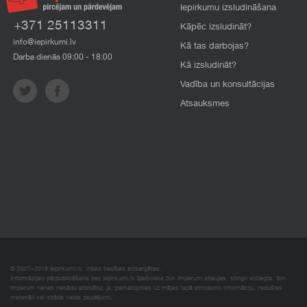
Iepirkumu izsludināšana
+371 25113311
Kāpēc izsludināt?
info@iepirkumi.lv
Kā tas darbojas?
Darba dienās 09:00 - 18:00
Kā izsludināt?
Vadība un konsultācijas
Atsauksmes
© 2007–2018 Iepirkumi.lv. Visas tiesības aizsargātas.
Informācijas pārpublicēšana bez iepirkumi.lv īpašnieka SIA Imperum atļaujas, stingri aizliegta. SIA
Imperum nenes nekādu atbildību, ja, pamatojoties uz mājas lapā atrodamo informāciju, radušies
materiāli vai citāda veida zaudējumi.