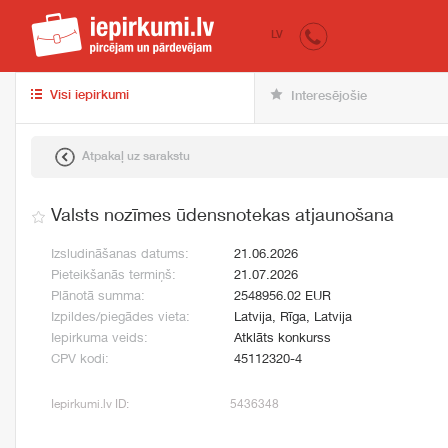
iepirkumi.lv
pir
LV
Visi iepirkumi
Interesējošie
Atpakaļ uz sarakstu
Valsts nozīmes ūdensnotekas atjaunošana
Izsludināšanas datums:
21.06.2026
Pieteikšanās termiņš:
21.07.2026
Plānotā summa:
2548956.02 EUR
Izpildes/piegādes vieta:
Latvija, Rīga, Latvija
Iepirkuma veids:
Atklāts konkurss
CPV kodi:
45112320-4
Iepirkumi.lv ID:
5436348