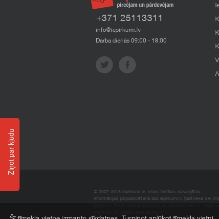
I
+371 25113311
K
info@iepirkumi.lv
K
Darba dienās 09:00 - 18:00
K
V
A
Ziņot par kļūdu
© 2007–2018 Iepirkumi.lv. Visas tiesības aizsargātas.
Informācijas pārpublicēšana bez iepirkumi.lv īpašnieka SIA Impe
Imperum nenes nekādu atbildību, ja, pamatojoties uz mājas l
materiāli vai citāda veida zaudējumi.