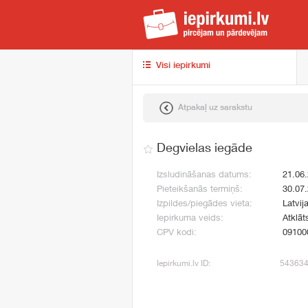
iep
Visi iepirkumi
Atpakaļ uz sarakstu
Degvielas iegāde
Izsludināšanas datums:
21.06
Pieteikšanās termiņš:
30.07
Izpildes/piegādes vieta:
Latvij
Iepirkuma veids:
Atklāt
CPV kodi:
09100
Iepirkumi.lv ID:
54363