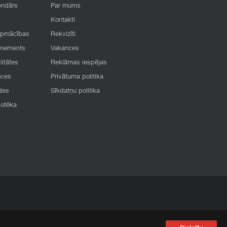
endārs
Par mums
Kontakti
apmācības
Rekvizīti
onements
Vakances
litātes
Reklāmas iespējas
nces
Privātuma politika
des
Sīkdatņu politika
iotēka