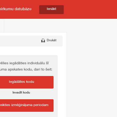
pirkumu datubāze
Ienākt
Drukāt
vēlies iegādāties individuālu šī
kuma apskates kodu, dari to šeit:
Iegādāties kodu
Ievadīt kodu
teikties izmēģinājuma periodam