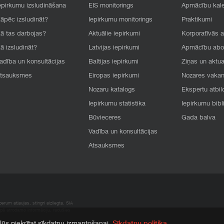
epirkumu izsludināšana
EIS monitorings
Apmācību kal
āpēc izsludināt?
Iepirkumu monitorings
Praktikumi
ā tas darbojas?
Aktuālie iepirkumi
Korporatīvās 
ā izsludināt?
Latvijas iepirkumi
Apmācību ab
adība un konsultācijas
Baltijas iepirkumi
Ziņas un aktua
tsauksmes
Eiropas iepirkumi
Nozares vaka
Nozaru katalogs
Ekspertu atbil
Iepirkumu statistika
Iepirkumu bibl
Būvieceres
Gada balva
Vadība un konsultācijas
Atsauksmes
rum atļaujas, stingri aizliegta. SIA
apā atrodamo informāciju, radušies