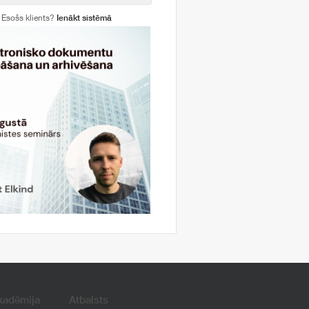
Esošs klients?
Ienākt sistēmā
kadēmija
Atbalsts