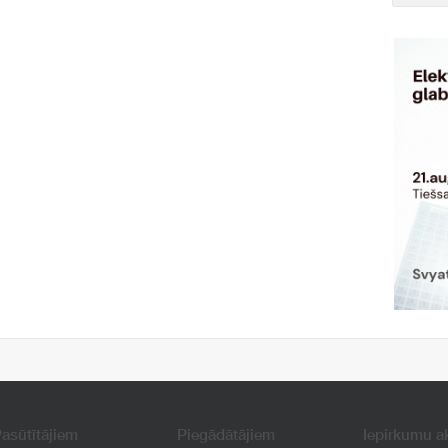
asūtītājiem
Piegādātājiem
Iepirkumu a