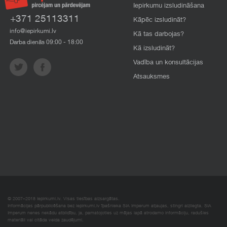
Iepirkumu izsludināšana
+371 25113311
Kāpēc izsludināt?
info@iepirkumi.lv
Kā tas darbojas?
Darba dienās 09:00 - 18:00
Kā izsludināt?
Vadība un konsultācijas
Atsauksmes
© 2007–2018 Iepirkumi.lv. Visas tiesības aizsargātas.
Informācijas pārpublicēšana bez iepirkumi.lv īpašnieka SIA Imperum atļaujas, stingri aizliegta. SIA
Imperum nenes nekādu atbildību, ja, pamatojoties uz mājas lapā atrodamo informāciju, radušies
materiāli vai citāda veida zaudējumi.