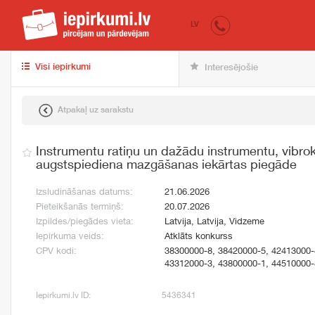
iepirkumi.lv
pir
LV
Visi iepirkumi
Interesējošie
Atpakaļ uz sarakstu
Instrumentu ratiņu un dažādu instrumentu, vibro
augstspiediena mazgāšanas iekārtas piegāde
Izsludināšanas datums:
21.06.2026
Pieteikšanās termiņš:
20.07.2026
Izpildes/piegādes vieta:
Latvija, Latvija, Vidzeme
Iepirkuma veids:
Atklāts konkurss
CPV kodi:
38300000-8, 38420000-5, 42413000-
43312000-3, 43800000-1, 44510000-
Iepirkumi.lv ID:
5436341