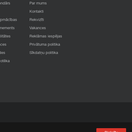
endārs
Par mums
Kontakti
apmācības
Rekvizīti
onements
Vakances
litātes
Reklāmas iespējas
nces
Privātuma politika
des
Sīkdatņu politika
iotēka