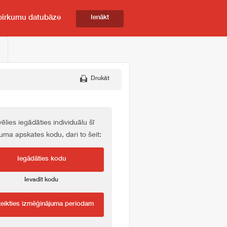
pirkumu datubāze
Ienākt
Drukāt
vēlies iegādāties individuālu šī
kuma apskates kodu, dari to šeit:
Iegādāties kodu
Ievadīt kodu
teikties izmēģinājuma periodam