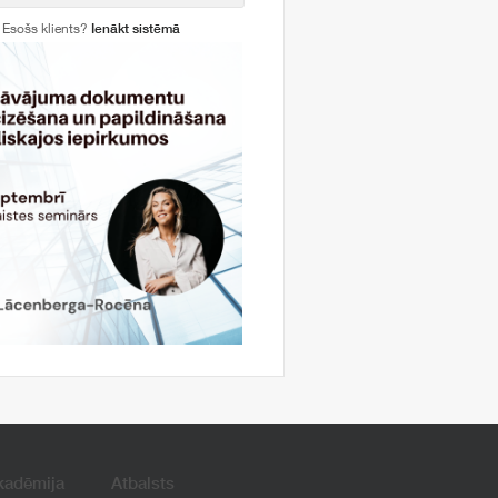
Esošs klients?
Ienākt sistēmā
kadēmija
Atbalsts