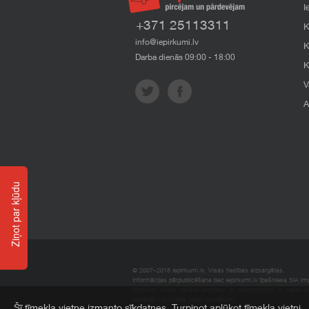
I
+371 25113311
K
info@iepirkumi.lv
K
Darba dienās 09:00 - 18:00
K
V
A
Ziņot par kļūdu
© 2007–2018 Iepirkumi.lv. Visas tiesības aizsargātas.
Informācijas pārpublicēšana bez iepirkumi.lv īpašnieka SIA Impe
Imperum nenes nekādu atbildību, ja, pamatojoties uz mājas l
materiāli vai citāda veida zaudējumi.