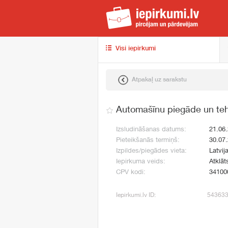
iep
Visi iepirkumi
Atpakaļ uz sarakstu
Automašīnu piegāde un teh
Izsludināšanas datums:
21.06
Pieteikšanās termiņš:
30.07
Izpildes/piegādes vieta:
Latvij
Iepirkuma veids:
Atklāt
CPV kodi:
34100
Iepirkumi.lv ID:
54363