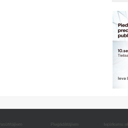
asūtītājiem
Piegādātājiem
Iepirkumu a