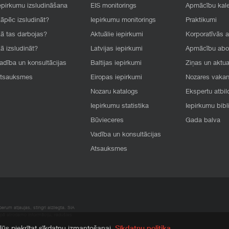
epirkumu izsludināšana
EIS monitorings
Apmācību kal
āpēc izsludināt?
Iepirkumu monitorings
Praktikumi
ā tas darbojas?
Aktuālie iepirkumi
Korporatīvās 
ā izsludināt?
Latvijas iepirkumi
Apmācību ab
adība un konsultācijas
Baltijas iepirkumi
Ziņas un aktua
tsauksmes
Eiropas iepirkumi
Nozares vaka
Nozaru katalogs
Ekspertu atbil
Iepirkumu statistika
Iepirkumu bibl
Būvieceres
Gada balva
Vadība un konsultācijas
Atsauksmes
rum atļaujas, stingri aizliegta. SIA
apā atrodamo informāciju, radušies