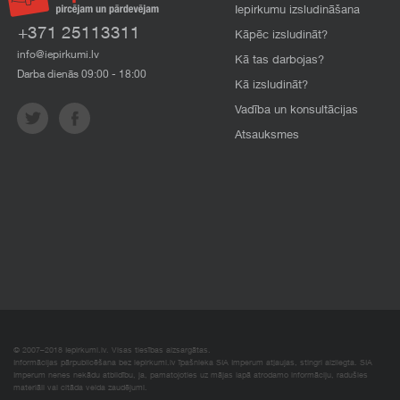
Iepirkumu izsludināšana
+371 25113311
Kāpēc izsludināt?
info@iepirkumi.lv
Kā tas darbojas?
Darba dienās 09:00 - 18:00
Kā izsludināt?
Vadība un konsultācijas
Atsauksmes
© 2007–2018 Iepirkumi.lv. Visas tiesības aizsargātas.
Informācijas pārpublicēšana bez iepirkumi.lv īpašnieka SIA Imperum atļaujas, stingri aizliegta. SIA
Imperum nenes nekādu atbildību, ja, pamatojoties uz mājas lapā atrodamo informāciju, radušies
materiāli vai citāda veida zaudējumi.