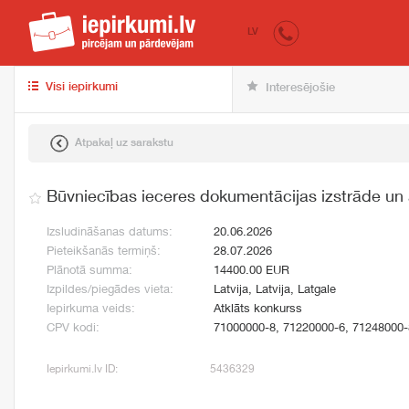
iepirkumi.lv
pir
LV
Visi iepirkumi
Interesējošie
Atpakaļ uz sarakstu
Būvniecības ieceres dokumentācijas izstrāde un
Izsludināšanas datums:
20.06.2026
Pieteikšanās termiņš:
28.07.2026
Plānotā summa:
14400.00 EUR
Izpildes/piegādes vieta:
Latvija, Latvija, Latgale
Iepirkuma veids:
Atklāts konkurss
CPV kodi:
71000000-8, 71220000-6, 71248000-
Iepirkumi.lv ID:
5436329