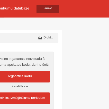
pirkumu datubāze
Ienākt
Drukāt
vēlies iegādāties individuālu šī
kuma apskates kodu, dari to šeit:
Iegādāties kodu
Ievadīt kodu
teikties izmēģinājuma periodam