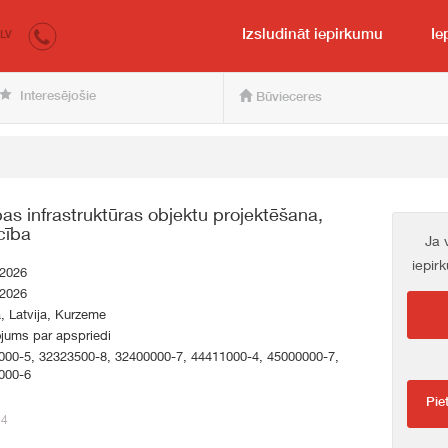
irkumi.lv
pircējam un pārdevējam
Izsludināt iepirkumu
Ie
LV
Interesējošie
Būvieceres
bas infrastruktūras objektu projektēšana,
cība
Ja 
iepir
.2026
.2026
a, Latvija, Kurzeme
jums par apspriedi
000-5, 32323500-8, 32400000-7, 44411000-4, 45000000-7,
000-6
Pie
64