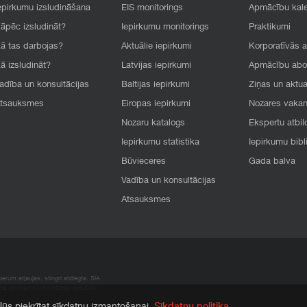
epirkumu izsludināšana
EIS monitorings
Apmācību kal
āpēc izsludināt?
Iepirkumu monitorings
Praktikumi
ā tas darbojas?
Aktuālie iepirkumi
Korporatīvās 
ā izsludināt?
Latvijas iepirkumi
Apmācību ab
adība un konsultācijas
Baltijas iepirkumi
Ziņas un aktua
tsauksmes
Eiropas iepirkumi
Nozares vaka
Nozaru katalogs
Ekspertu atbil
Iepirkumu statistika
Iepirkumu bibl
Būvieceres
Gada balva
Vadība un konsultācijas
Atsauksmes
rum atļaujas, stingri aizliegta. SIA
apā atrodamo informāciju, radušies