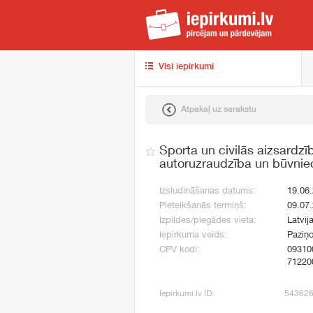
iep
Visi iepirkumi
Atpakaļ uz sarakstu
Sporta un civilās aizsardzī
autoruzraudzība un būvnie
Izsludināšanas datums:
19.06
Pieteikšanās termiņš:
09.07
Izpildes/piegādes vieta:
Latvij
Iepirkuma veids:
Paziņo
CPV kodi:
09310
71220
Iepirkumi.lv ID:
54362