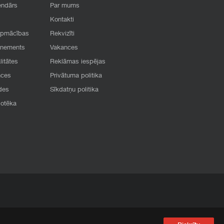
endārs
Par mums
Kontakti
apmācības
Rekvizīti
onements
Vakances
litātes
Reklāmas iespējas
nces
Privātuma politika
des
Sīkdatņu politika
iotēka