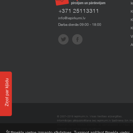
I
+371 25113311
K
info@iepirkumi.lv
K
Darba dienās 09:00 - 18:00
K
V
A
Ziņot par kļūdu
© 2007–2018 Iepirkumi.lv. Visas tiesības aizsargātas.
Informācijas pārpublicēšana bez iepirkumi.lv īpašnieka SIA Impe
Imperum nenes nekādu atbildību, ja, pamatojoties uz mājas l
materiāli vai citāda veida zaudējumi.