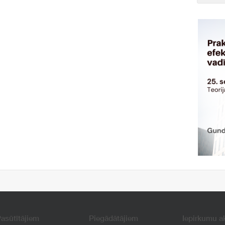
asūtītājiem
Piegādātājiem
Iepirkumu a