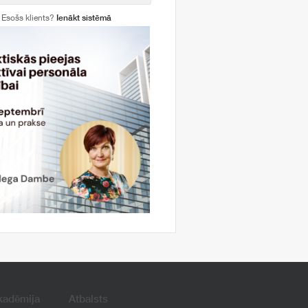
Esošs klients?
Ienākt sistēmā
kadēmija
Atbalsts