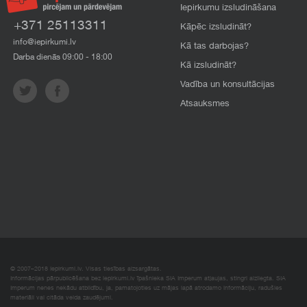
Iepirkumu izsludināšana
+371 25113311
Kāpēc izsludināt?
info@iepirkumi.lv
Kā tas darbojas?
Darba dienās 09:00 - 18:00
Kā izsludināt?
Vadība un konsultācijas
Atsauksmes
© 2007–2018 Iepirkumi.lv. Visas tiesības aizsargātas.
Informācijas pārpublicēšana bez iepirkumi.lv īpašnieka SIA Imperum atļaujas, stingri aizliegta. SIA
Imperum nenes nekādu atbildību, ja, pamatojoties uz mājas lapā atrodamo informāciju, radušies
materiāli vai citāda veida zaudējumi.