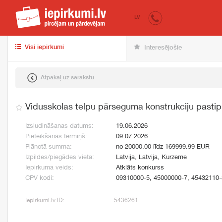
iepirkumi.lv
pir
LV
Visi iepirkumi
Interesējošie
Atpakaļ uz sarakstu
Vidusskolas telpu pārseguma konstrukciju pasti
Izsludināšanas datums:
19.06.2026
Pieteikšanās termiņš:
09.07.2026
Plānotā summa:
no 20000.00 līdz 169999.99 EUR
Izpildes/piegādes vieta:
Latvija, Latvija, Kurzeme
Iepirkuma veids:
Atklāts konkurss
CPV kodi:
09310000-5, 45000000-7, 45432110-
Iepirkumi.lv ID:
5436261