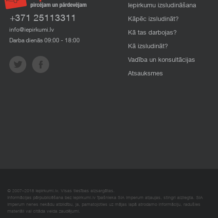
Iepirkumu izsludināšana
+371 25113311
Kāpēc izsludināt?
info@iepirkumi.lv
Kā tas darbojas?
Darba dienās 09:00 - 18:00
Kā izsludināt?
Vadība un konsultācijas
Atsauksmes
© 2007–2018 Iepirkumi.lv. Visas tiesības aizsargātas.
Informācijas pārpublicēšana bez iepirkumi.lv īpašnieka SIA Imperum atļaujas, stingri aizliegta. SIA
Imperum nenes nekādu atbildību, ja, pamatojoties uz mājas lapā atrodamo informāciju, radušies
materiāli vai citāda veida zaudējumi.