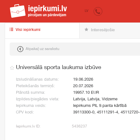
iepirkumi.lv
pir
LV
Visi iepirkumi
Interesējošie
Atpakaļ uz sarakstu
Universālā sporta laukuma izbūve
Izsludināšanas datums:
19.06.2026
Pieteikšanās termiņš:
20.07.2026
Plānotā summa:
19957.10 EUR
Izpildes/piegādes vieta:
Latvija, Latvija, Vidzeme
Iepirkuma veids:
Iepirkums PIL 9.panta kārtībā
CPV kodi:
39113300-0, 45111291-4, 45112720-
Iepirkumi.lv ID:
5436237