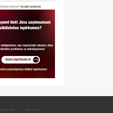
Esošs klients?
Ienākt sistēmā
kadēmija
Atbalsts