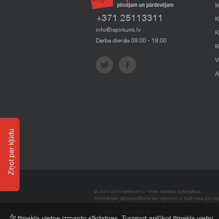
I
+371 25113311
K
info@iepirkumi.lv
K
Darba dienās 09:00 - 18:00
K
V
A
Ziņot par kļūdu
© 2007–2018 Iepirkumi.lv. Visas tiesības aizsargātas.
Informācijas pārpublicēšana bez iepirkumi.lv īpašnieka SIA Impe
Imperum nenes nekādu atbildību, ja, pamatojoties uz mājas l
materiāli vai citāda veida zaudējumi.