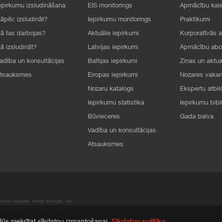
epirkumu izsludināšana
EIS monitorings
Apmācību kal
āpēc izsludināt?
Iepirkumu monitorings
Praktikumi
ā tas darbojas?
Aktuālie iepirkumi
Korporatīvās 
ā izsludināt?
Latvijas iepirkumi
Apmācību ab
adība un konsultācijas
Baltijas iepirkumi
Ziņas un aktua
tsauksmes
Eiropas iepirkumi
Nozares vaka
Nozaru katalogs
Ekspertu atbil
Iepirkumu statistika
Iepirkumu bibl
Būvieceres
Gada balva
Vadība un konsultācijas
Atsauksmes
rum atļaujas, stingri aizliegta. SIA
apā atrodamo informāciju, radušies