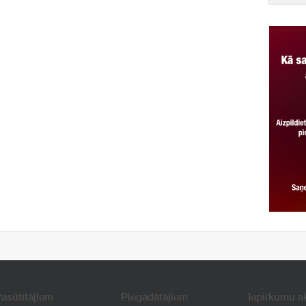
asūtītājiem
Piegādātājiem
Iepirkumu a