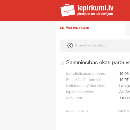
iep
Visi iepirkumi
Atpakaļ uz sarakstu
Saimniecības ēkas pārbūv
Izsludināšanas datums:
19.06
Pieteikšanās termiņš:
10.07
Izpildes/piegādes vieta:
Latvija
Iepirkuma veids:
Atklāt
CPV kodi:
71000
Iepirkumi.lv ID:
54361