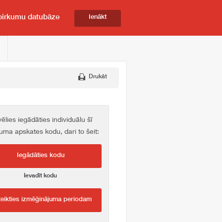
pirkumu datubāze
Ienākt
Drukāt
vēlies iegādāties individuālu šī
kuma apskates kodu, dari to šeit:
Iegādāties kodu
Ievadīt kodu
teikties izmēģinājuma periodam