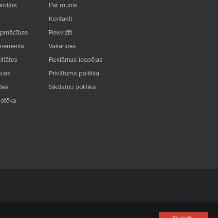
endārs
Par mums
Kontakti
apmācības
Rekvizīti
onements
Vakances
litātes
Reklāmas iespējas
nces
Privātuma politika
des
Sīkdatņu politika
iotēka