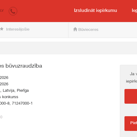
irkumi.lv
pircējam un pārdevējam
Izsludināt iepirkumu
Ie
LV
Interesējošie
Būvieceres
es būvuzraudzība
Ja 
.2026
iepir
.2026
, Latvija, Pierīga
s konkurss
000-8, 71247000-1
00
Pie