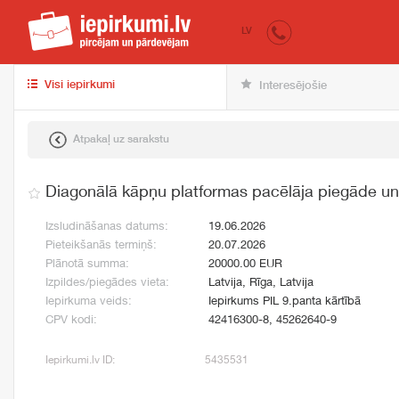
iepirkumi.lv
pir
LV
Visi iepirkumi
Interesējošie
Atpakaļ uz sarakstu
Diagonālā kāpņu platformas pacēlāja piegāde un
Izsludināšanas datums:
19.06.2026
Pieteikšanās termiņš:
20.07.2026
Plānotā summa:
20000.00 EUR
Izpildes/piegādes vieta:
Latvija, Rīga, Latvija
Iepirkuma veids:
Iepirkums PIL 9.panta kārtībā
CPV kodi:
42416300-8, 45262640-9
Iepirkumi.lv ID:
5435531