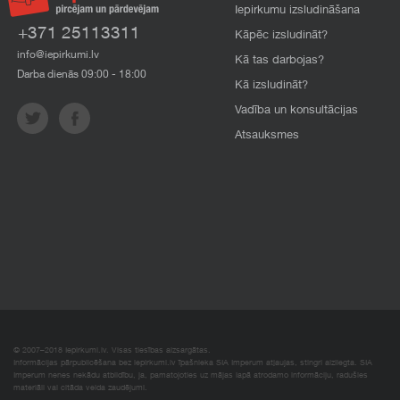
Iepirkumu izsludināšana
+371 25113311
Kāpēc izsludināt?
info@iepirkumi.lv
Kā tas darbojas?
Darba dienās 09:00 - 18:00
Kā izsludināt?
Vadība un konsultācijas
Atsauksmes
© 2007–2018 Iepirkumi.lv. Visas tiesības aizsargātas.
Informācijas pārpublicēšana bez iepirkumi.lv īpašnieka SIA Imperum atļaujas, stingri aizliegta. SIA
Imperum nenes nekādu atbildību, ja, pamatojoties uz mājas lapā atrodamo informāciju, radušies
materiāli vai citāda veida zaudējumi.