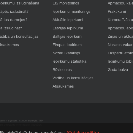
epirkumu izsludināšana
EIS monitorings
Apmācību kal
āpēc izsludināt?
Iepirkumu monitorings
Praktikumi
ā tas darbojas?
Aktuālie iepirkumi
Korporatīvās 
ā izsludināt?
Latvijas iepirkumi
Apmācību ab
adība un konsultācijas
Baltijas iepirkumi
Ziņas un aktua
tsauksmes
Eiropas iepirkumi
Nozares vaka
Nozaru katalogs
Ekspertu atbil
Iepirkumu statistika
Iepirkumu bibl
Būvieceres
Gada balva
Vadība un konsultācijas
Atsauksmes
rum atļaujas, stingri aizliegta. SIA
apā atrodamo informāciju, radušies