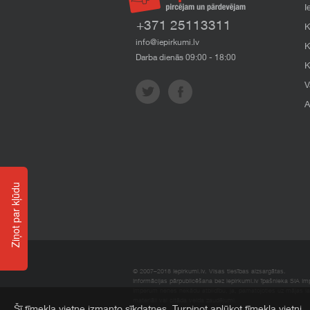
I
+371 25113311
K
info@iepirkumi.lv
K
Darba dienās 09:00 - 18:00
K
V
A
Ziņot par kļūdu
© 2007–2018 Iepirkumi.lv. Visas tiesības aizsargātas.
Informācijas pārpublicēšana bez iepirkumi.lv īpašnieka SIA Impe
Imperum nenes nekādu atbildību, ja, pamatojoties uz mājas l
materiāli vai citāda veida zaudējumi.