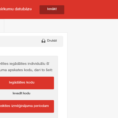
pirkumu datubāze
Ienākt
Drukāt
vēlies iegādāties individuālu šī
kuma apskates kodu, dari to šeit:
Iegādāties kodu
Ievadīt kodu
teikties izmēģinājuma periodam