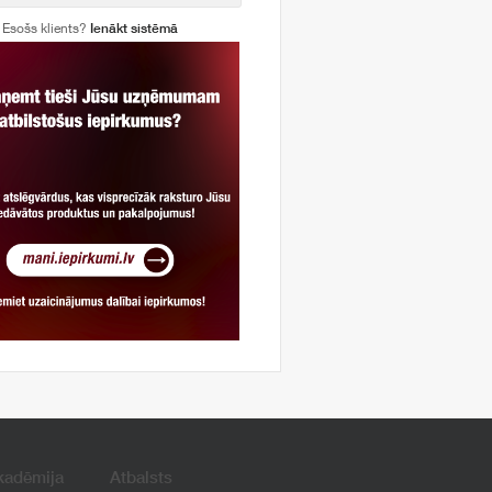
Esošs klients?
Ienākt sistēmā
kadēmija
Atbalsts