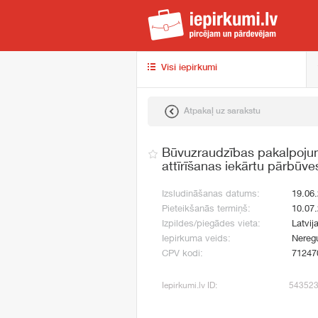
iep
Visi iepirkumi
Atpakaļ uz sarakstu
Būvuzraudzības pakalpojum
attīrīšanas iekārtu pārbūv
Izsludināšanas datums:
19.06
Pieteikšanās termiņš:
10.07
Izpildes/piegādes vieta:
Latvij
Iepirkuma veids:
Neregu
CPV kodi:
71247
Iepirkumi.lv ID:
54352