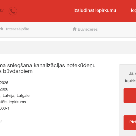
irkumi.lv
pircējam un pārdevējam
Izsludināt iepirkumu
Ie
LV
Interesējošie
Būvieceres
a sniegšana kanalizācijas notekūdeņu
es būvdarbiem
Ja 
iepir
.2026
.2026
a, Latvija, Latgale
lēts iepirkums
000-1
32
Pie