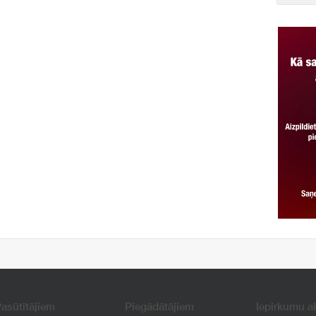
asūtītājiem
Piegādātājiem
Iepirkumu a