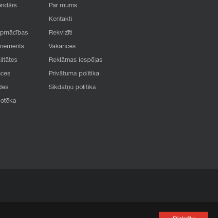
endārs
Par mums
Kontakti
apmācības
Rekvizīti
onements
Vakances
litātes
Reklāmas iespējas
nces
Privātuma politika
des
Sīkdatņu politika
iotēka