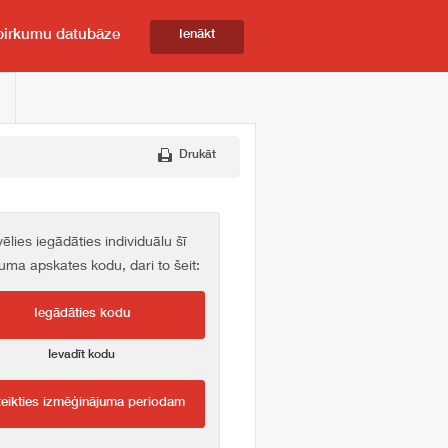
pirkumu datubāze
Ienākt
Drukāt
vēlies iegādāties individuālu šī
kuma apskates kodu, dari to šeit:
Iegādāties kodu
Ievadīt kodu
teikties izmēģinājuma periodam