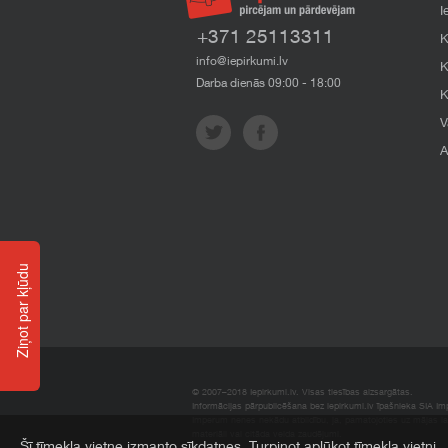
I
+371 25113311
K
info@iepirkumi.lv
K
Darba dienās 09:00 - 18:00
K
V
A
Ziņot par kļūdu
© 2007–2018 Iepirkumi.lv. Visas tiesības aizsargātas.
Informācijas pārpublicēšana bez iepirkumi.lv īpašnieka SIA Impe
Imperum nenes nekādu atbildību, ja, pamatojoties uz mājas l
materiāli vai citāda veida zaudējumi.