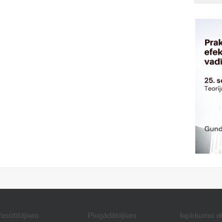
asūtītājiem
Piegādātājiem
Iepirkumu a