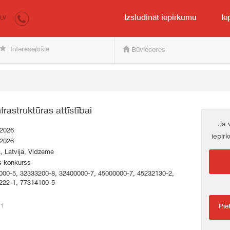
irkumi.lv
pircējam un pārdevējam
Izsludināt iepirkumu
Ie
LV
Interesējošie
Būvieceres
rastruktūras attīstībai
Ja 
.2026
iepir
.2026
a, Latvija, Vidzeme
s konkurss
000-5, 32333200-8, 32400000-7, 45000000-7, 45232130-2,
222-1, 77314100-5
11
Pie