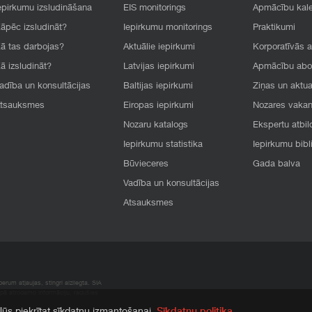
epirkumu izsludināšana
EIS monitorings
Apmācību kal
āpēc izsludināt?
Iepirkumu monitorings
Praktikumi
ā tas darbojas?
Aktuālie iepirkumi
Korporatīvās 
ā izsludināt?
Latvijas iepirkumi
Apmācību ab
adība un konsultācijas
Baltijas iepirkumi
Ziņas un aktua
tsauksmes
Eiropas iepirkumi
Nozares vaka
Nozaru katalogs
Ekspertu atbil
Iepirkumu statistika
Iepirkumu bibl
Būvieceres
Gada balva
Vadība un konsultācijas
Atsauksmes
rum atļaujas, stingri aizliegta. SIA
apā atrodamo informāciju, radušies