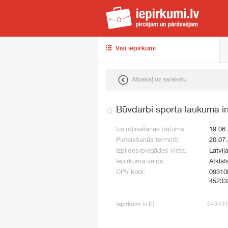
iep
Visi iepirkumi
Atpakaļ uz sarakstu
Būvdarbi sporta laukuma inf
Izsludināšanas datums:
19.06
Pieteikšanās termiņš:
20.07
Izpildes/piegādes vieta:
Latvij
Iepirkuma veids:
Atklāt
CPV kodi:
09310
45233
Iepirkumi.lv ID:
54343