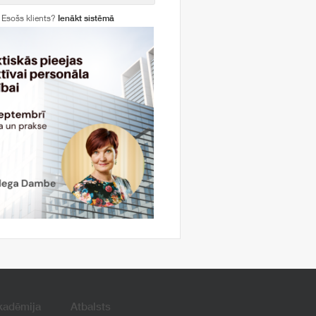
Esošs klients?
Ienākt sistēmā
kadēmija
Atbalsts