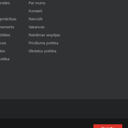
endārs
Par mums
Kontakti
apmācības
Rekvizīti
onements
Vakances
litātes
Reklāmas iespējas
nces
Privātuma politika
des
Sīkdatņu politika
iotēka